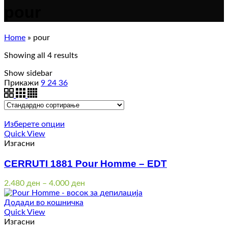
pour
Home
»
pour
Showing all 4 results
Show sidebar
Прикажи
9
24
36
Изберете опции
Quick View
Изгасни
CERRUTI 1881 Pour Homme – EDT
Price
2.480
ден
–
4.000
ден
range:
2.480 ден
Додади во кошничка
through
Quick View
4.000 ден
Изгасни