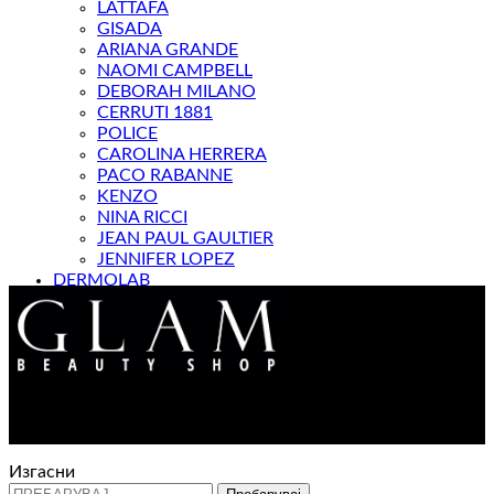
LATTAFA
GISADA
ARIANA GRANDE
NAOMI CAMPBELL
DEBORAH MILANO
CERRUTI 1881
POLICE
CAROLINA HERRERA
PACO RABANNE
KENZO
NINA RICCI
JEAN PAUL GAULTIER
JENNIFER LOPEZ
DERMOLAB
МАГАЗИН
Контакт : 072 310 343
e-mail : info@glam.mk
Изгасни