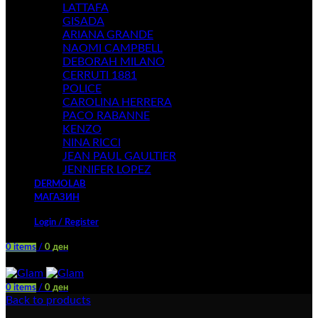
LATTAFA
GISADA
ARIANA GRANDE
NAOMI CAMPBELL
DEBORAH MILANO
CERRUTI 1881
POLICE
CAROLINA HERRERA
PACO RABANNE
KENZO
NINA RICCI
JEAN PAUL GAULTIER
JENNIFER LOPEZ
DERMOLAB
МАГАЗИН
Login / Register
0
items
/
0
ден
Menu
0
items
/
0
ден
Back to products