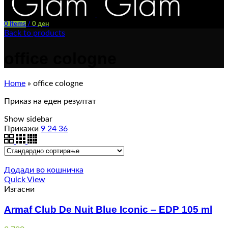
0
items
/
0
ден
Back to products
office cologne
Home
»
office cologne
Приказ на еден резултат
Show sidebar
Прикажи
9
24
36
Додади во кошничка
Quick View
Изгасни
Armaf Club De Nuit Blue Iconic – EDP 105 ml