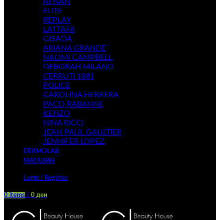
AFNAN
ELITE
REPLAY
LATTAFA
GISADA
ARIANA GRANDE
NAOMI CAMPBELL
DEBORAH MILANO
CERRUTI 1881
POLICE
CAROLINA HERRERA
PACO RABANNE
KENZO
NINA RICCI
JEAN PAUL GAULTIER
JENNIFER LOPEZ
DERMOLAB
МАГАЗИН
Login / Register
0
items
/
0
ден
Menu