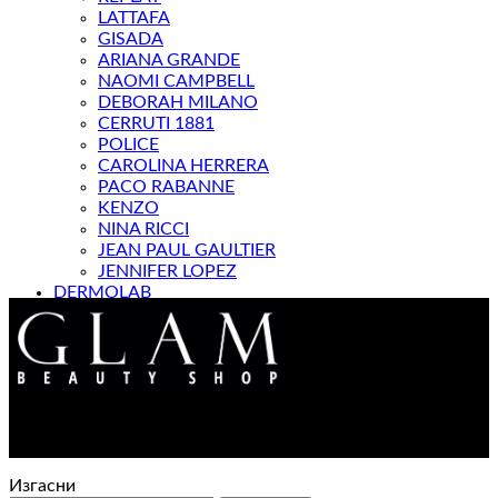
LATTAFA
GISADA
ARIANA GRANDE
NAOMI CAMPBELL
DEBORAH MILANO
CERRUTI 1881
POLICE
CAROLINA HERRERA
PACO RABANNE
KENZO
NINA RICCI
JEAN PAUL GAULTIER
JENNIFER LOPEZ
DERMOLAB
МАГАЗИН
Контакт : 072 310 343
e-mail : info@glam.mk
Изгасни