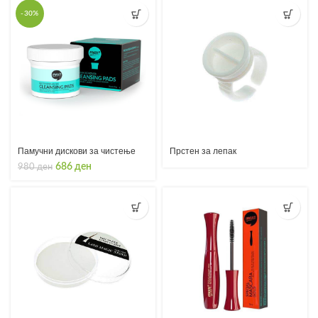
-30%
Памучни дискови за чистење
Прстен за лепак
Original
Current
686
ден
980
ден
price
price
was:
is:
980 ден.
686 ден.