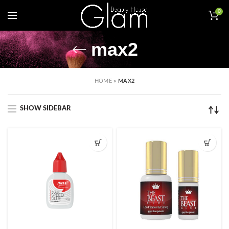
0
max2
HOME
»
MAX2
SHOW SIDEBAR