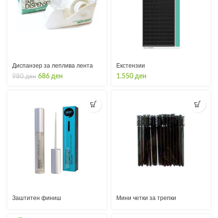
Диспанзер за леплива лента
Екстензии
Original
Current
686
ден
1.550
ден
980
ден
price
price
was:
is:
980 ден.
686 ден.
Заштитен финиш
Мини четки за трепки