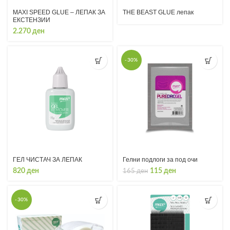
MAXI SPEED GLUE – ЛЕПАК ЗА
THE BEAST GLUE лепак
ЕКСТЕНЗИИ
2.270
ден
-30%
ГЕЛ ЧИСТАЧ ЗА ЛЕПАК
Гелни подлоги за под очи
Original
Current
820
ден
115
ден
165
ден
price
price
was:
is:
165 ден.
115 ден.
-30%