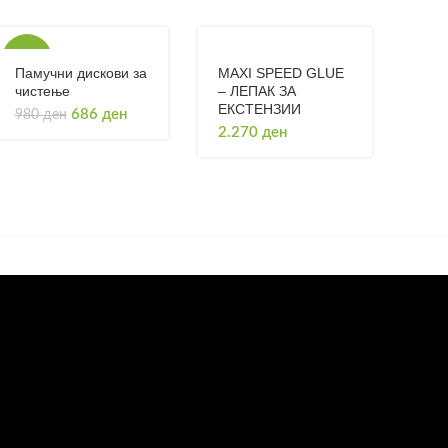
-30%
Памучни дискови за
MAXI SPEED GLUE
чистење
– ЛЕПАК ЗА
ЕКСТЕНЗИИ
Original
Current
686
ден
980
ден
price
price
2.270
ден
was:
is:
980 ден.
686 ден.