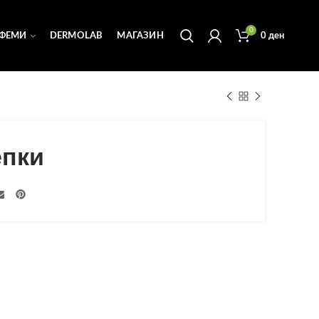
0
ФЕМИ
DERMOLAB
МАГАЗИН
0
ден
епки