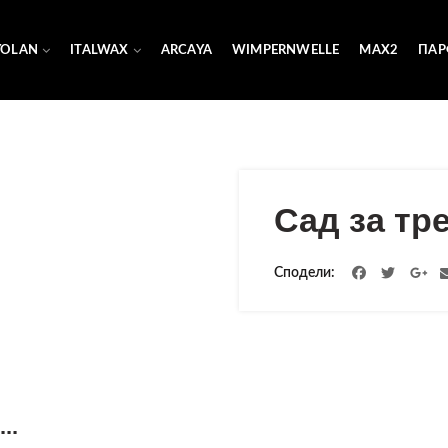
YOLAN
ITALWAX
ARCAYA
WIMPERNWELLE
MAX2
ПАР
Сад за тр
Сподели
..