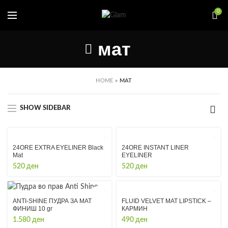
0
мат
HOME
»
МАТ
SHOW SIDEBAR
24ORE EXTRA EYELINER Black
24ORE INSTANT LINER
Mat
EYELINER
520
ден
520
ден
FLUID VELVET MAT LIPSTICK –
ANTI-SHINE ПУДРА ЗА МАТ
КАРМИН
ФИНИШ 10 gr
490
ден
1.580
ден