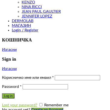
KENZO
NINA RICCI
JEAN PAUL GAULTIER
JENNIFER LOPEZ
DERMOLAB
МАГАЗИН
Login / Register
КОШНИЧКА
Изгасни
Sign in
Изгасни
Корисничко име или емаил
*
Password
*
Log in
Lost your password?
Remember me
No account yet?
Create an Account