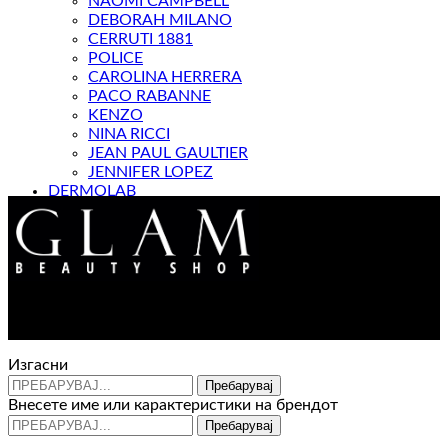
NAOMI CAMPBELL
DEBORAH MILANO
CERRUTI 1881
POLICE
CAROLINA HERRERA
PACO RABANNE
KENZO
NINA RICCI
JEAN PAUL GAULTIER
JENNIFER LOPEZ
DERMOLAB
МАГАЗИН
Контакт : 072 310 343
e-mail : info@glam.mk
Изгасни
Пребарувај
Внесете име или карактеристики на брендот
Пребарувај