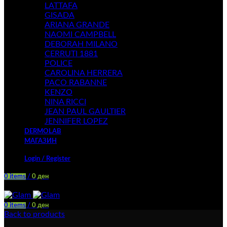
LATTAFA
GISADA
ARIANA GRANDE
NAOMI CAMPBELL
DEBORAH MILANO
CERRUTI 1881
POLICE
CAROLINA HERRERA
PACO RABANNE
KENZO
NINA RICCI
JEAN PAUL GAULTIER
JENNIFER LOPEZ
DERMOLAB
МАГАЗИН
Login / Register
0
items
/
0
ден
Menu
0
items
/
0
ден
Back to products