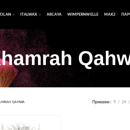
YOLAN
ITALWAX
ARCAYA
WIMPERNWELLE
MAX2
ПАР
hamrah Qah
Прикажи
9
24
AMRAH QAHWA