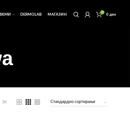
0
ФЕМИ
DERMOLAB
МАГАЗИН
0
ден
wa
36