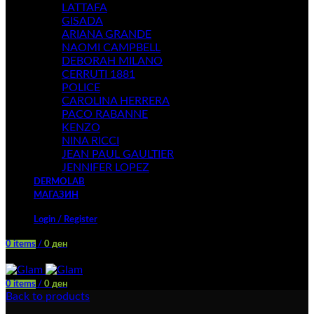
LATTAFA
GISADA
ARIANA GRANDE
NAOMI CAMPBELL
DEBORAH MILANO
CERRUTI 1881
POLICE
CAROLINA HERRERA
PACO RABANNE
KENZO
NINA RICCI
JEAN PAUL GAULTIER
JENNIFER LOPEZ
DERMOLAB
МАГАЗИН
Login / Register
0
items
/
0
ден
Menu
0
items
/
0
ден
Back to products