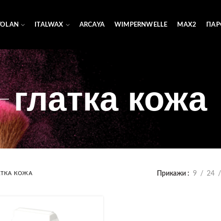
YOLAN
ITALWAX
ARCAYA
WIMPERNWELLE
MAX2
ПАР
глатка кожа
Прикажи
9
24
АТКА КОЖА