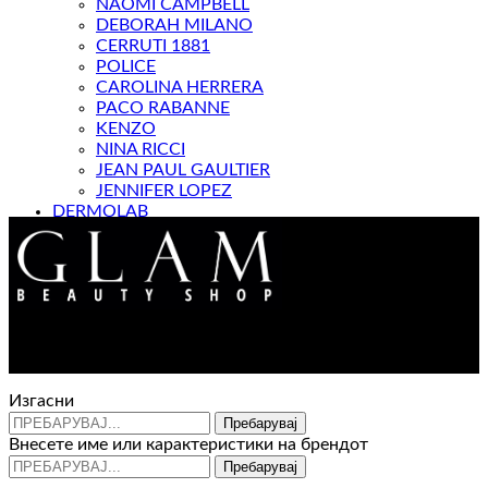
NAOMI CAMPBELL
DEBORAH MILANO
CERRUTI 1881
POLICE
CAROLINA HERRERA
PACO RABANNE
KENZO
NINA RICCI
JEAN PAUL GAULTIER
JENNIFER LOPEZ
DERMOLAB
МАГАЗИН
Контакт : 072 310 343
e-mail : info@glam.mk
Изгасни
Пребарувај
Внесете име или карактеристики на брендот
Пребарувај