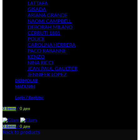
LATTAFA
GISADA
ARIANA GRANDE
NAOMI CAMPBELL
DEBORAH MILANO
CERRUTI 1881
POLICE
CAROLINA HERRERA
PACO RABANNE
KENZO
NINA RICCI
JEAN PAUL GAULTIER
JENNIFER LOPEZ
DERMOLAB
МАГАЗИН
Login / Register
0
items
/
0
ден
Menu
0
items
/
0
ден
Back to products