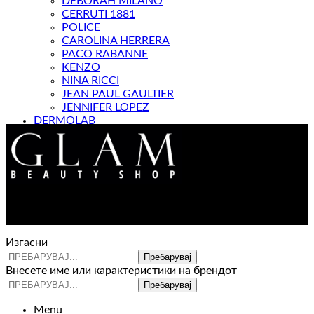
DEBORAH MILANO
CERRUTI 1881
POLICE
CAROLINA HERRERA
PACO RABANNE
KENZO
NINA RICCI
JEAN PAUL GAULTIER
JENNIFER LOPEZ
DERMOLAB
МАГАЗИН
Контакт : 072 310 343
e-mail : info@glam.mk
Изгасни
Пребарувај
Внесете име или карактеристики на брендот
Пребарувај
Menu