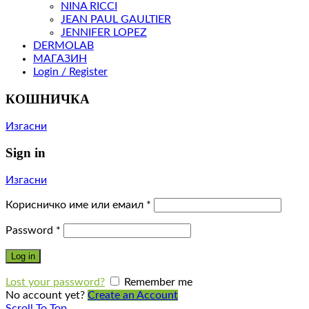
NINA RICCI
JEAN PAUL GAULTIER
JENNIFER LOPEZ
DERMOLAB
МАГАЗИН
Login / Register
КОШНИЧКА
Изгасни
Sign in
Изгасни
Корисничко име или емаил
*
Password
*
Log in
Lost your password?
Remember me
No account yet?
Create an Account
Scroll To Top