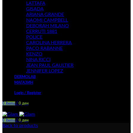
LATTAFA
GISADA
ARIANA GRANDE
NAOMI CAMPBELL
DEBORAH MILANO
CERRUTI 1881
POLICE
CAROLINA HERRERA
PACO RABANNE
KENZO
NINA RICCI
JEAN PAUL GAULTIER
JENNIFER LOPEZ
DERMOLAB
МАГАЗИН
Login / Register
0
items
/
0
ден
Menu
0
items
/
0
ден
Back to products