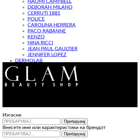
NAOMI CAMPBELL
DEBORAH MILANO
CERRUTI 1881
POLICE
CAROLINA HERRERA
PACO RABANNE
KENZO
NINA RICCI
JEAN PAUL GAULTIER
JENNIFER LOPEZ
DERMOLAB
МАГАЗИН
Контакт : 072 310 343
e-mail : info@glam.mk
Изгасни
Пребарувај
Внесете име или карактеристики на брендот
Пребарувај