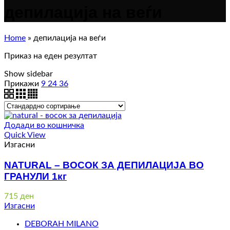
депилација на веѓи
Home
»
депилација на веѓи
Приказ на еден резултат
Show sidebar
Прикажи
9
24
36
Додади во кошничка
Quick View
Изгасни
NATURAL – ВОСОК ЗА ДЕПИЛАЦИЈА ВО
ГРАНУЛИ 1кг
715
ден
Изгасни
DEBORAH MILANO