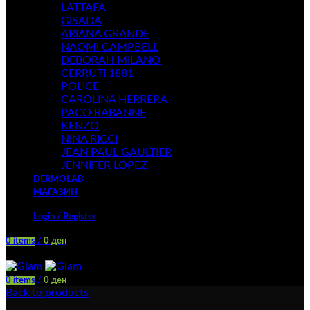
LATTAFA
GISADA
ARIANA GRANDE
NAOMI CAMPBELL
DEBORAH MILANO
CERRUTI 1881
POLICE
CAROLINA HERRERA
PACO RABANNE
KENZO
NINA RICCI
JEAN PAUL GAULTIER
JENNIFER LOPEZ
DERMOLAB
МАГАЗИН
Login / Register
0
items
/
0
ден
Menu
0
items
/
0
ден
Back to products