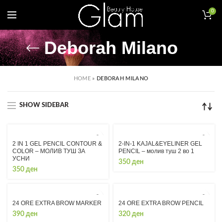
0
Deborah Milano
HOME
»
DEBORAH MILANO
SHOW SIDEBAR
2 IN 1 GEL PENCIL CONTOUR &
2-IN-1 KAJAL&EYELINER GEL
COLOR – МОЛИВ ТУШ ЗА
PENCIL – молив туш 2 во 1
УСНИ
350
ден
350
ден
24 ORE EXTRA BROW MARKER
24 ORE EXTRA BROW PENCIL
390
ден
320
ден