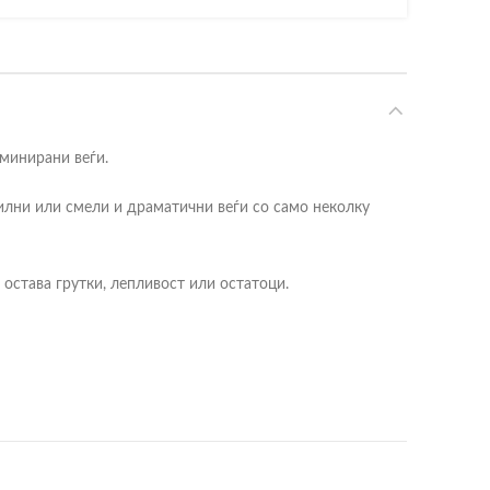
аминирани веѓи.
тилни или смели и драматични веѓи со само неколку
остава грутки, лепливост или остатоци.