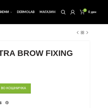
0
ФЕМИ
DERMOLAB
МАГАЗИН
0
ден
TRA BROW FIXING
 ВО КОШНИЧКА