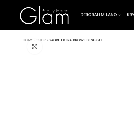
DEBORAH MILANO
KR
HOME
»
SHOP
»
24ORE EXTRA BROW FIXING GEL
Click to enlarge