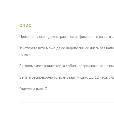
ОПИС
Проѕирен, лесен, долготраен гел за фиксирање на веѓит
Текстурата што може да се надополни се лизга без напо
потези.
Ергономскиот апликатор ја собира совршената количина 
Веѓите беспрекорно го врамуваат лицето до 12 часа, скр
Големина (мл): 7