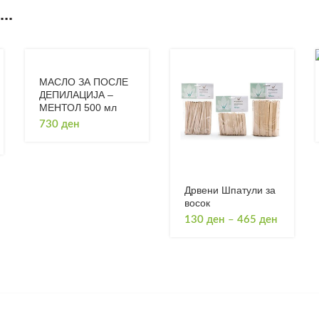
..
МАСЛО ЗА ПОСЛЕ
ДЕПИЛАЦИЈА –
МЕНТОЛ 500 мл
730
ден
Дрвени Шпатули за
восок
Price
130
ден
–
465
ден
range:
130 ден
through
465 ден