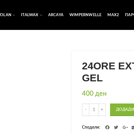
YOLAN
ITALWAX
ARCAYA
WIMPERNWELLE
MAX2
ПАР
24ORE EX
GEL
400
ден
Количина
ДОДАДИ
Сподели