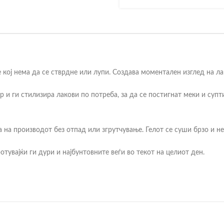
е кој нема да се стврдне или лупи. Создава моментален изглед на л
р и ги стилизира лакови по потреба, за да се постигнат меки и суп
на производот без отпад или згрутчување. Гелот се суши брзо и не 
отувајќи ги дури и најбунтовните веѓи во текот на целиот ден.