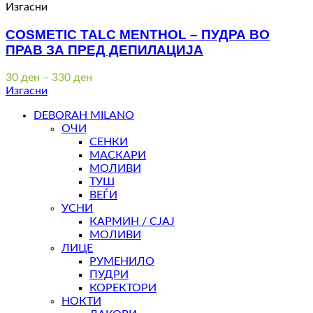
330 ден
Изгасни
COSMETIC TALC MENTHOL – ПУДРА ВО
ПРАВ ЗА ПРЕД ДЕПИЛАЦИЈА
Price
30
ден
–
330
ден
range:
Изгасни
30 ден
DEBORAH MILANO
through
ОЧИ
330 ден
СЕНКИ
МАСКАРИ
МОЛИВИ
ТУШ
ВЕЃИ
УСНИ
КАРМИН / СЈАЈ
МОЛИВИ
ЛИЦЕ
РУМЕНИЛО
ПУДРИ
КОРЕКТОРИ
НОКТИ