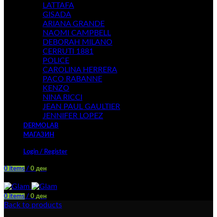
LATTAFA
GISADA
ARIANA GRANDE
NAOMI CAMPBELL
DEBORAH MILANO
CERRUTI 1881
POLICE
CAROLINA HERRERA
PACO RABANNE
KENZO
NINA RICCI
JEAN PAUL GAULTIER
JENNIFER LOPEZ
DERMOLAB
МАГАЗИН
Login / Register
0
items
/
0
ден
Menu
0
items
/
0
ден
Back to products