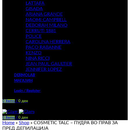
LATTAFA
GISADA
ARIANA GRANDE
NAOMI CAMPBELL
DEBORAH MILANO
CERRUTI 1881
POLICE
CAROLINA HERRERA
PACO RABANNE
KENZO
NINA RICCI
JEAN PAUL GAULTIER
JENNIFER LOPEZ
DERMOLAB
МАГАЗИН
Login / Register
0
items
/
0
ден
Menu
0
items
/
0
ден
Home
»
Shop
»
COSMETIC TALC – ПУДРА ВО ПРАВ ЗА
ПРЕД ДЕПИЛАЦИЈА