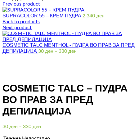
Previous product
SUPRACOLOR 55 – КРЕМ ПУДРА
2.340
ден
Back to products
Next product
COSMETIC TALC MENTHOL - ПУДРА ВО ПРАВ ЗА ПРЕД
ДЕПИЛАЦИЈА
Price
30
ден
–
330
ден
range:
30 ден
through
Click to enlarge
330 ден
COSMETIC TALC – ПУДРА
ВО ПРАВ ЗА ПРЕД
ДЕПИЛАЦИЈА
Price
30
ден
–
330
ден
range:
30 ден
Тежина
Недостапно