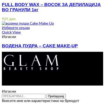
FULL BODY WAX – ВОСОК ЗА ДЕПИЛАЦИЈА
ВО ГРАНУЛИ 1кг
925
ден
Изберете опции
Quick View
Изгасни
ВОДЕНА ПУДРА – CAKE MAKE-UP
1.260
ден
Контакт : 072 310 343
e-mail : info@glam.mk
Изгасни
Пребарувај
Внесете име или карактеристики на брендот