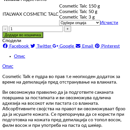
through
Cosmetic Talc 150 g
330 ден
Cosmetic Talc 50 g
ITALWAX COSMETIC TALC
Cosmetic Talc 3 g
Исчисти
Количина
Додади во кошничка
Сподели
Facebook
Twitter
Google
Email
Pinterest
Опис
Опис
Cosmetic Talk e пудра во прав т.е неопходен додаток за
време на депилација пред отстранување на влакната.
Ви овозможува правилно да ја подготвите саканата
површина за постапката и ви овозможува одлична
адхезија на восокот или пастата со влакната.
Абсорбтивните својства на правот ви овозможуваат брзо
да ја исушите кожата. Се препорачува да се користи при
подготовка на кожата пред депилација со топол восок,
филм восок и при употреба на паста од шеќер.