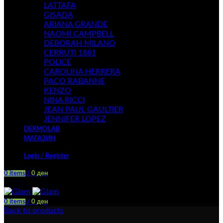
LATTAFA
GISADA
ARIANA GRANDE
NAOMI CAMPBELL
DEBORAH MILANO
CERRUTI 1881
POLICE
CAROLINA HERRERA
PACO RABANNE
KENZO
NINA RICCI
JEAN PAUL GAULTIER
JENNIFER LOPEZ
DERMOLAB
МАГАЗИН
Login / Register
0
items
/
0
ден
Menu
0
items
/
0
ден
Back to products