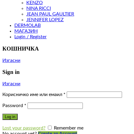
KENZO
NINA RICCI
JEAN PAUL GAULTIER
JENNIFER LOPEZ
DERMOLAB
МАГАЗИН
Login / Register
КОШНИЧКА
Изгасни
Sign in
Изгасни
Корисничко име или емаил
*
Password
*
Log in
Lost your password?
Remember me
No account yet?
Create an Account