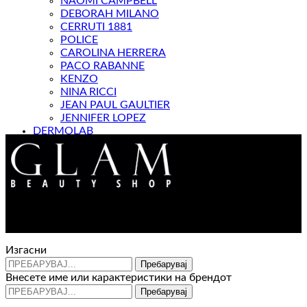
NAOMI CAMPBELL
DEBORAH MILANO
CERRUTI 1881
POLICE
CAROLINA HERRERA
PACO RABANNE
KENZO
NINA RICCI
JEAN PAUL GAULTIER
JENNIFER LOPEZ
DERMOLAB
МАГАЗИН
Контакт : 072 310 343
e-mail : info@glam.mk
Изгасни
Пребарувај
Внесете име или карактеристики на брендот
Пребарувај