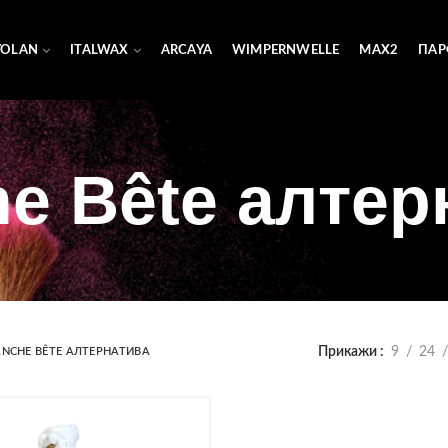
YOLAN
ITALWAX
ARCAYA
WIMPERNWELLE
MAX2
ПАР
he Bête алтер
Прикажи
9
24
ANCHE BÊTE АЛТЕРНАТИВА