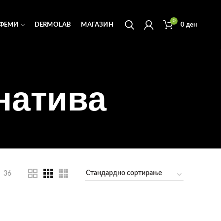
0
ФЕМИ
DERMOLAB
МАГАЗИН
0
ден
натива
36