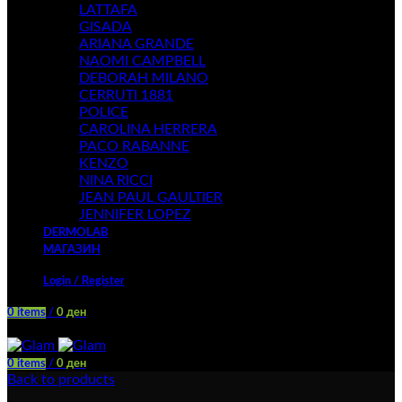
LATTAFA
GISADA
ARIANA GRANDE
NAOMI CAMPBELL
DEBORAH MILANO
CERRUTI 1881
POLICE
CAROLINA HERRERA
PACO RABANNE
KENZO
NINA RICCI
JEAN PAUL GAULTIER
JENNIFER LOPEZ
DERMOLAB
МАГАЗИН
Login / Register
0
items
/
0
ден
Menu
0
items
/
0
ден
Back to products