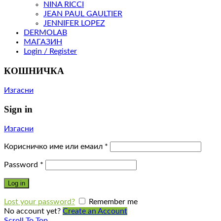
NINA RICCI
JEAN PAUL GAULTIER
JENNIFER LOPEZ
DERMOLAB
МАГАЗИН
Login / Register
КОШНИЧКА
Изгасни
Sign in
Изгасни
Корисничко име или емаил
*
Password
*
Log in
Lost your password?
Remember me
No account yet?
Create an Account
Scroll To Top