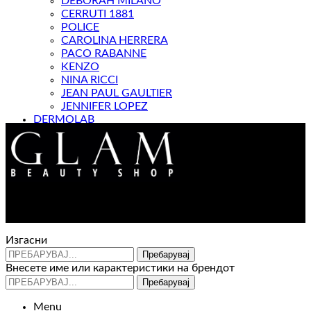
DEBORAH MILANO
CERRUTI 1881
POLICE
CAROLINA HERRERA
PACO RABANNE
KENZO
NINA RICCI
JEAN PAUL GAULTIER
JENNIFER LOPEZ
DERMOLAB
МАГАЗИН
Контакт : 072 310 343
e-mail : info@glam.mk
Изгасни
Пребарувај
Внесете име или карактеристики на брендот
Пребарувај
Menu