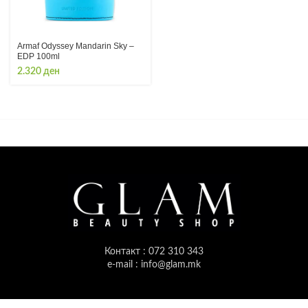
Armaf Odyssey Mandarin Sky –
EDP 100ml
2.320
ден
Контакт : 072 310 343
e-mail : info@glam.mk