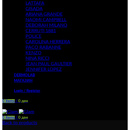
LATTAFA
GISADA
ARIANA GRANDE
NAOMI CAMPBELL
DEBORAH MILANO
CERRUTI 1881
POLICE
CAROLINA HERRERA
PACO RABANNE
KENZO
NINA RICCI
JEAN PAUL GAULTIER
JENNIFER LOPEZ
DERMOLAB
МАГАЗИН
Login / Register
0
items
/
0
ден
Menu
0
items
/
0
ден
Back to products