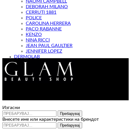
NAOMI CAMPBELL
DEBORAH MILANO
CERRUTI 1881
POLICE
CAROLINA HERRERA
PACO RABANNE
KENZO
NINA RICCI
JEAN PAUL GAULTIER
JENNIFER LOPEZ
DERMOLAB
МАГАЗИН
Контакт : 072 310 343
e-mail : info@glam.mk
Изгасни
Пребарувај
Внесете име или карактеристики на брендот
Пребарувај