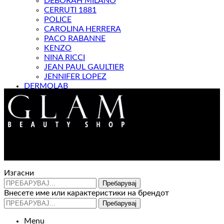
DEBORAH MILANO
CERRUTI 1881
POLICE
CAROLINA HERRERA
PACO RABANNE
KENZO
NINA RICCI
JEAN PAUL GAULTIER
JENNIFER LOPEZ
DERMOLAB
МАГАЗИН
Контакт : 072 310 343
e-mail : info@glam.mk
Изгасни
Пребарувај
Внесете име или карактеристики на брендот
Пребарувај
Menu