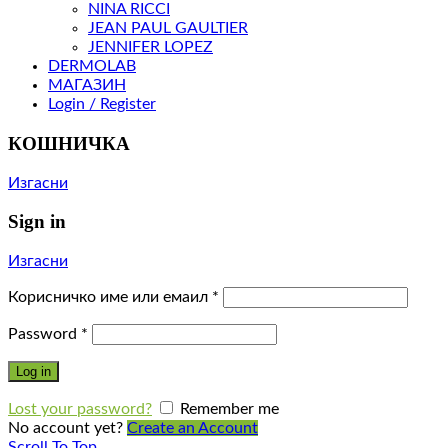
NINA RICCI
JEAN PAUL GAULTIER
JENNIFER LOPEZ
DERMOLAB
МАГАЗИН
Login / Register
КОШНИЧКА
Изгасни
Sign in
Изгасни
Корисничко име или емаил
*
Password
*
Log in
Lost your password?
Remember me
No account yet?
Create an Account
Scroll To Top