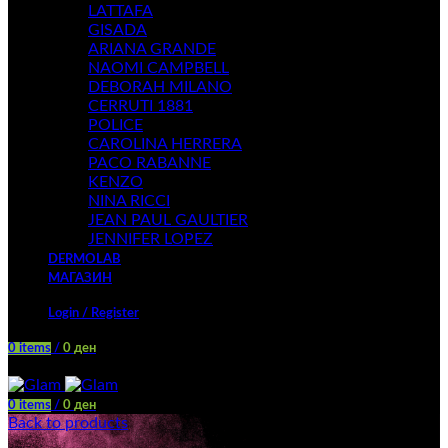
LATTAFA
GISADA
ARIANA GRANDE
NAOMI CAMPBELL
DEBORAH MILANO
CERRUTI 1881
POLICE
CAROLINA HERRERA
PACO RABANNE
KENZO
NINA RICCI
JEAN PAUL GAULTIER
JENNIFER LOPEZ
DERMOLAB
МАГАЗИН
Login / Register
0
items
/
0
ден
Menu
0
items
/
0
ден
Back to products