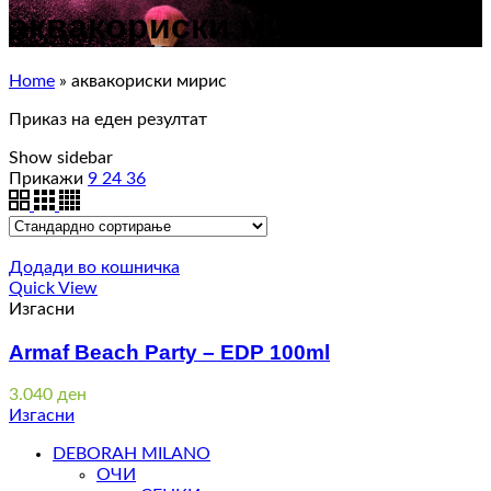
аквакориски мирис
Home
»
аквакориски мирис
Приказ на еден резултат
Show sidebar
Прикажи
9
24
36
Додади во кошничка
Quick View
Изгасни
Armaf Beach Party – EDP 100ml
3.040
ден
Изгасни
DEBORAH MILANO
ОЧИ