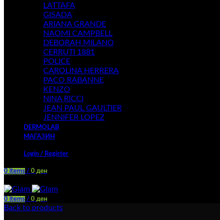
LATTAFA
GISADA
ARIANA GRANDE
NAOMI CAMPBELL
DEBORAH MILANO
CERRUTI 1881
POLICE
CAROLINA HERRERA
PACO RABANNE
KENZO
NINA RICCI
JEAN PAUL GAULTIER
JENNIFER LOPEZ
DERMOLAB
МАГАЗИН
Login / Register
0
items
/
0
ден
Menu
0
items
/
0
ден
Back to products