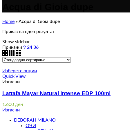
Acqua di Gioia dupe
Home
»
Acqua di Gioia dupe
Приказ на еден резултат
Show sidebar
Прикажи
9
24
36
Изберете опции
Quick View
Изгасни
Lattafa Mayar Natural Intense EDP 100ml
1.600
ден
Изгасни
DEBORAH MILANO
ОЧИ