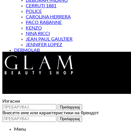
DEBORAH MILANO
CERRUTI 1881
POLICE
CAROLINA HERRERA
PACO RABANNE
KENZO
NINA RICCI
JEAN PAUL GAULTIER
JENNIFER LOPEZ
DERMOLAB
МАГАЗИН
Изгасни
Пребарувај
Внесете име или карактеристики на брендот
Пребарувај
Menu