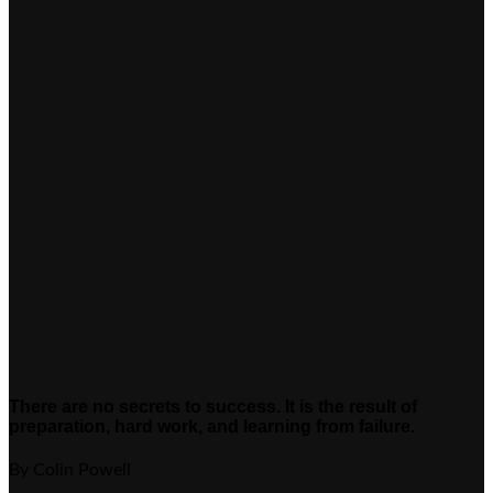
There are no secrets to success. It is the result of
preparation, hard work, and learning from failure.
By Colin Powell