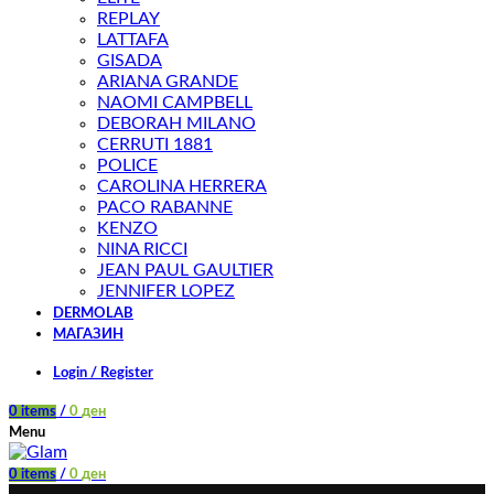
REPLAY
LATTAFA
GISADA
ARIANA GRANDE
NAOMI CAMPBELL
DEBORAH MILANO
CERRUTI 1881
POLICE
CAROLINA HERRERA
PACO RABANNE
KENZO
NINA RICCI
JEAN PAUL GAULTIER
JENNIFER LOPEZ
DERMOLAB
МАГАЗИН
Login / Register
0
items
/
0
ден
Menu
0
items
/
0
ден