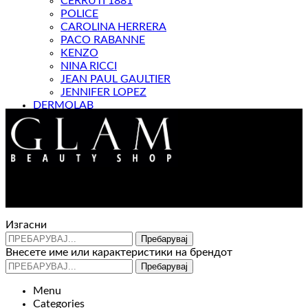
CERRUTI 1881
POLICE
CAROLINA HERRERA
PACO RABANNE
KENZO
NINA RICCI
JEAN PAUL GAULTIER
JENNIFER LOPEZ
DERMOLAB
МАГАЗИН
Контакт : 072 310 343
e-mail : info@glam.mk
Изгасни
Пребарувај
Внесете име или карактеристики на брендот
Пребарувај
Menu
Categories