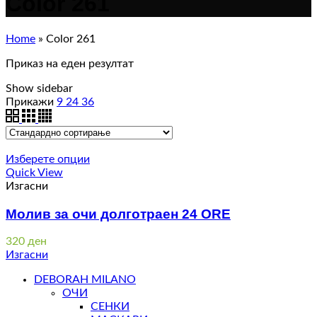
Color 261
Home
»
Color 261
Приказ на еден резултат
Show sidebar
Прикажи
9
24
36
Изберете опции
Quick View
Изгасни
Молив за очи долготраен 24 ORE
320
ден
Изгасни
DEBORAH MILANO
ОЧИ
СЕНКИ