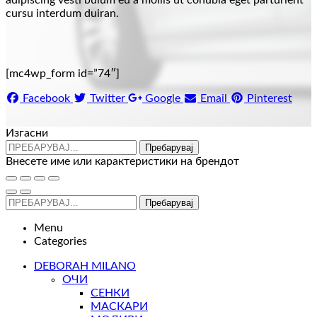
adipiscing vesti bulum eu a mollis ut conubia eget parturient
cursu interdum duiran.
[mc4wp_form id=”74″]
Facebook
Twitter
Google
Email
Pinterest
Изгасни
Пребарувај
Внесете име или карактеристики на брендот
Пребарувај
Menu
Categories
DEBORAH MILANO
ОЧИ
СЕНКИ
МАСКАРИ