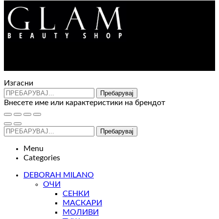
2.900
ден
Контакт : 072 310 343
e-mail : info@glam.mk
Изгасни
Пребарувај
Внесете име или карактеристики на брендот
Пребарувај
Menu
Categories
DEBORAH MILANO
ОЧИ
СЕНКИ
МАСКАРИ
МОЛИВИ