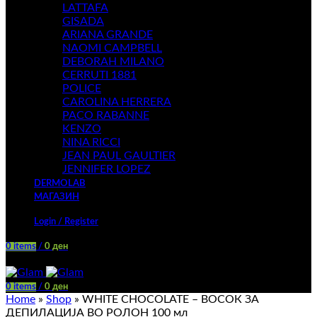
LATTAFA
GISADA
ARIANA GRANDE
NAOMI CAMPBELL
DEBORAH MILANO
CERRUTI 1881
POLICE
CAROLINA HERRERA
PACO RABANNE
KENZO
NINA RICCI
JEAN PAUL GAULTIER
JENNIFER LOPEZ
DERMOLAB
МАГАЗИН
Login / Register
0
items
/
0
ден
Menu
0
items
/
0
ден
Home
»
Shop
»
WHITE CHOCOLATE – ВОСОК ЗА
ДЕПИЛАЦИЈА ВО РОЛОН 100 мл