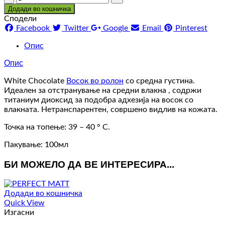
Додади во кошничка
Сподели
Facebook
Twitter
Google
Email
Pinterest
Опис
Опис
White Chocolate
Восок во ролон
со средна густина.
Идеален за отстранување на средни влакна , содржи
титаниум диоксид за подобра адхезија на восок со
влакната. Нетранспарентен, совршено видлив на кожата.
Точка на топење: 39 – 40 ° С.
Пакување: 100мл
БИ МОЖЕЛО ДА ВЕ ИНТЕРЕСИРА...
Додади во кошничка
Quick View
Изгасни