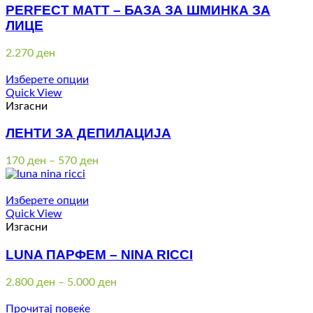
PERFECT MATT – БАЗА ЗА ШМИНКА ЗА
ЛИЦЕ
2.270
ден
Изберете опции
Quick View
Изгасни
ЛЕНТИ ЗА ДЕПИЛАЦИЈА
Price
170
ден
–
570
ден
range:
170 ден
through
Изберете опции
570 ден
Quick View
Изгасни
LUNA ПАРФЕМ – NINA RICCI
Price
2.800
ден
–
5.000
ден
range:
2.800 ден
Прочитај повеќе