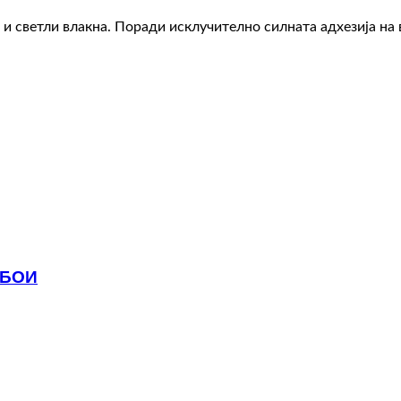
 и светли влакна. Поради исклучително силната адхезија на в
 БОИ