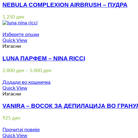
NEBULA COMPLEXION AIRBRUSH – ПУДРА
1.250
ден
Изберете опции
Quick View
Изгасни
LUNA ПАРФЕМ – NINA RICCI
Price
2.800
ден
–
5.000
ден
range:
2.800 ден
Додади во кошничка
through
Quick View
5.000 ден
Изгасни
VANIRA – ВОСОК ЗА ДЕПИЛАЦИЈА ВО ГРАНУ
925
ден
Прочитај повеќе
Quick View