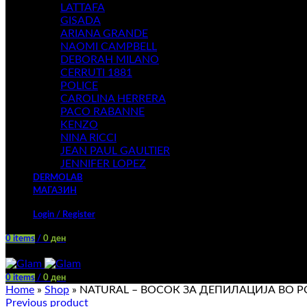
LATTAFA
GISADA
ARIANA GRANDE
NAOMI CAMPBELL
DEBORAH MILANO
CERRUTI 1881
POLICE
CAROLINA HERRERA
PACO RABANNE
KENZO
NINA RICCI
JEAN PAUL GAULTIER
JENNIFER LOPEZ
DERMOLAB
МАГАЗИН
Login / Register
0
items
/
0
ден
Menu
0
items
/
0
ден
Home
»
Shop
»
NATURAL – ВОСОК ЗА ДЕПИЛАЦИЈА ВО Р
Previous product