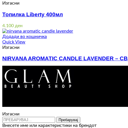
Изгасни
Топилка Liberty 400мл
4.100
ден
Додади во кошничка
Quick View
Изгасни
NIRVANA AROMATIC CANDLE LAVENDER – С
330
ден
Изгасни
Пребарувај
Внесете име или карактеристики на брендот