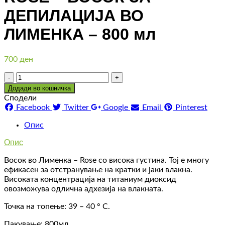
ДЕПИЛАЦИЈА ВО
ЛИМЕНКА – 800 мл
700
ден
Количина
Додади во кошничка
Сподели
Facebook
Twitter
Google
Email
Pinterest
Опис
Опис
Восок во Лименка – Rose со висока густина. Тој е многу
ефикасен за отстранување на кратки и јаки влакна.
Високата концентрација на титаниум диоксид
овозможува одлична адхезија на влакната.
Точка на топење: 39 – 40 ° С.
Пакување: 800мл