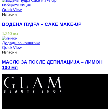
Изберете опции
Quick View
Изгасни
ВОДЕНА ПУДРА – CAKE MAKE-UP
1.260
ден
Додади во кошничка
Quick View
Изгасни
МАСЛО ЗА ПОСЛЕ ДЕПИЛАЦИЈА – ЛИМОН
100 мл
160
ден
Контакт : 072 310 343
e-mail : info@glam.mk