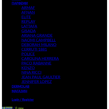
ПАРФЕМИ
ARMAF
AFNAN
ELITE
REPLAY
LATTAFA
GISADA
ARIANA GRANDE
NAOMI CAMPBELL
DEBORAH MILANO
CERRUTI 1881
POLICE
CAROLINA HERRERA
PACO RABANNE
KENZO
NINA RICCI
JEAN PAUL GAULTIER
JENNIFER LOPEZ
DERMOLAB
МАГАЗИН
Login / Register
0
items
/
0
ден