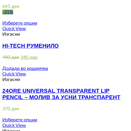
645
ден
-31%
Изберете опции
Quick View
Изгасни
HI-TECH РУМЕНИЛО
Original
Current
490
ден
340
ден
price
price
was:
is:
Додади во кошничка
490 ден.
340 ден.
Quick View
Изгасни
24ORE UNIVERSAL TRANSPARENT LIP
PENCIL – МОЛИВ ЗА УСНИ ТРАНСПАРЕНТ
370
ден
Изберете опции
Quick View