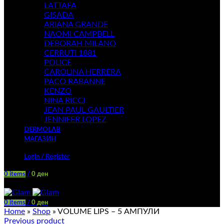
LATTAFA
GISADA
ARIANA GRANDE
NAOMI CAMPBELL
DEBORAH MILANO
CERRUTI 1881
POLICE
CAROLINA HERRERA
PACO RABANNE
KENZO
NINA RICCI
JEAN PAUL GAULTIER
JENNIFER LOPEZ
DERMOLAB
МАГАЗИН
Login / Register
0
items
/
0
ден
Menu
0
items
/
0
ден
Home
»
Shop
»
VOLUME LIPS – 5 АМПУЛИ
Previous product