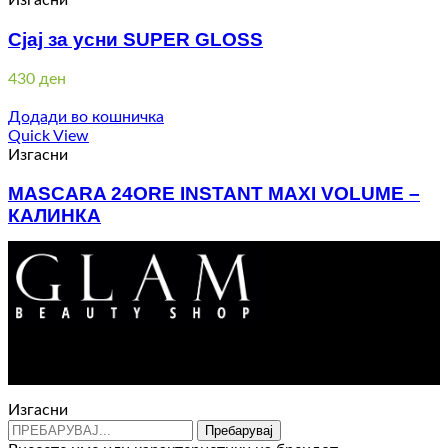
Изгасни
Сјај за усни SUPER GLOSS
430
ден
Додади во кошничка
Quick View
Изгасни
MASCARA 24ORE INSTANT MAXI VOLUME –
КАЛИНКА
650
ден
Контакт : 072 310 343
e-mail : info@glam.mk
Изгасни
Пребарувај