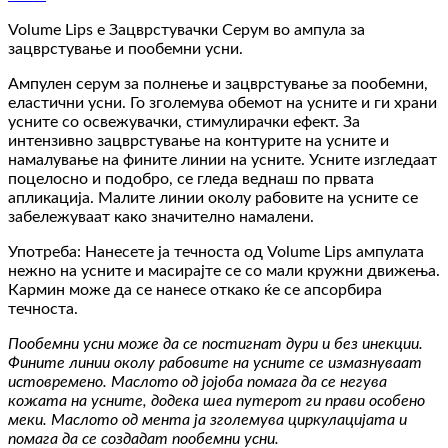
Volume Lips e Зацврстувачки Серум во ампула за
зацврстување и пообемни усни.
Ампулен серум за полнење и зацврстување за пообемни,
еластични усни. Го зголемува обемот на усните и ги храни
усните со освежувачки, стимулирачки ефект. За
интензивно зацврстување на контурите на усните и
намалување на фините линии на усните. Усните изгледаат
поцелосно и подобро, се гледа веднаш по првата
апликација. Малите линии околу рабовите на усните се
забележуваат како значително намалени.
Употреба: Нанесете ја течноста од Volume Lips ампулата
нежно на усните и масирајте се со мали кружни движења.
Кармин може да се нанесе откако ќе се апсорбира
течноста.
Пообемни усни може да се постигнат дури и без инекции.
Фините линии околу рабовите на усните се измазнуваат
истовремено. Маслото од јојоба помага да се негува
кожата на усните, додека шеа путерот ги прави особено
меки. Маслото од мента ја зголемува циркулацијата и
помага да се создадат пообемни усни.