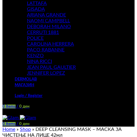
LATTAFA
GISADA
ARIANA GRANDE
NAOMI CAMPBELL
DEBORAH MILANO
CERRUTI 1881
POLICE
CAROLINA HERRERA
PACO RABANNE
KENZO
NINA RICCI
JEAN PAUL GAULTIER
JENNIFER LOPEZ
DERMOLAB
МАГАЗИН
Login / Register
0
items
/
0
ден
Menu
0
items
/
0
ден
Home
»
Shop
»
DEEP CLEANSING MASK – МАСКА ЗА
ЧИСТЕЊЕ НА ЛИЦЕ 42мл