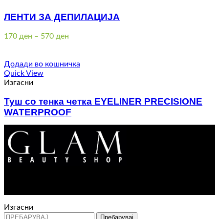
ЛЕНТИ ЗА ДЕПИЛАЦИЈА
Price
170
ден
–
570
ден
range:
170 ден
through
Додади во кошничка
570 ден
Quick View
Изгасни
Туш со тенка четка EYELINER PRECISIONE
WATERPROOF
490
ден
Контакт : 072 310 343
e-mail : info@glam.mk
Изгасни
Пребарувај