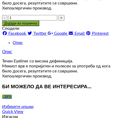
било досега, резултатите се совршени.
Хипоалергичен производ.
Количина
Додади во кошничка
Сподели
Facebook
Twitter
Google
Email
Pinterest
Опис
Опис
Течен Eyeliner со висока дефиниција.
Мекиот врв е попријатен и полесен за употреба од кога
било досега, резултатите се совршени.
Хипоалергичен производ.
БИ МОЖЕЛО ДА ВЕ ИНТЕРЕСИРА...
-38%
Изберете опции
Quick View
Изгасни