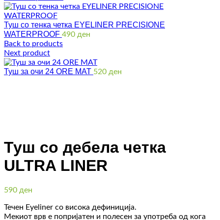
Туш со тенка четка EYELINER PRECISIONE
WATERPROOF
490
ден
Back to products
Next product
Туш за очи 24 ORE MAT
520
ден
Click to enlarge
Туш со дебела четка
ULTRA LINER
590
ден
Течен Eyeliner со висока дефиниција.
Мекиот врв е попријатен и полесен за употреба од кога