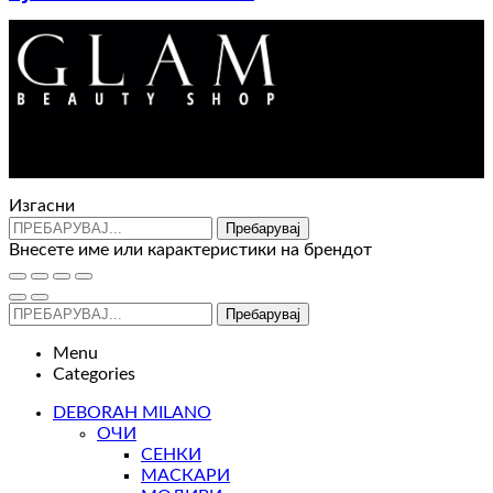
520
ден
Контакт : 072 310 343
e-mail : info@glam.mk
Изгасни
Пребарувај
Внесете име или карактеристики на брендот
Пребарувај
Menu
Categories
DEBORAH MILANO
ОЧИ
СЕНКИ
МАСКАРИ