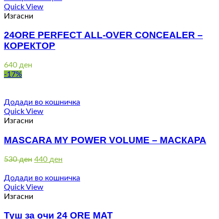
Quick View
Изгасни
24ORE PERFECT ALL-OVER CONCEALER –
КОРЕКТОР
640
ден
-17%
Додади во кошничка
Quick View
Изгасни
MASCARA MY POWER VOLUME – МАСКАРА
Original
Current
530
ден
440
ден
price
price
was:
is:
Додади во кошничка
530 ден.
440 ден.
Quick View
Изгасни
Туш за очи 24 ORE MAT