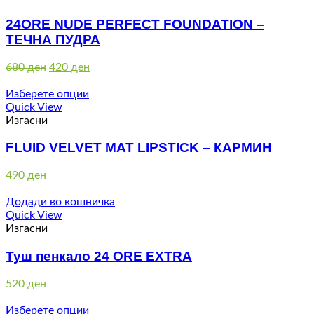
24ORE NUDE PERFECT FOUNDATION –
ТЕЧНА ПУДРА
Original
Current
680
ден
420
ден
price
price
was:
is:
Изберете опции
680 ден.
420 ден.
Quick View
Изгасни
FLUID VELVET MAT LIPSTICK – КАРМИН
490
ден
Додади во кошничка
Quick View
Изгасни
Туш пенкало 24 ORE EXTRA
520
ден
Изберете опции