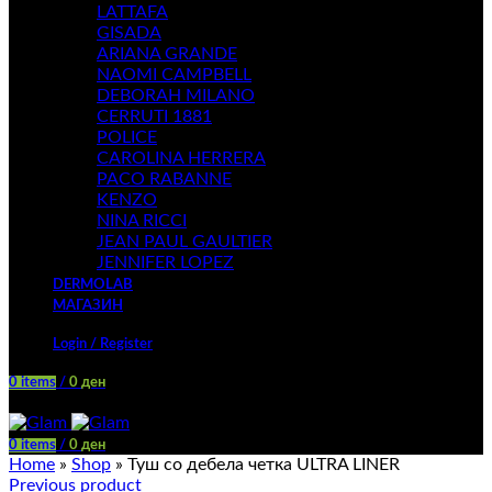
LATTAFA
GISADA
ARIANA GRANDE
NAOMI CAMPBELL
DEBORAH MILANO
CERRUTI 1881
POLICE
CAROLINA HERRERA
PACO RABANNE
KENZO
NINA RICCI
JEAN PAUL GAULTIER
JENNIFER LOPEZ
DERMOLAB
МАГАЗИН
Login / Register
0
items
/
0
ден
Menu
0
items
/
0
ден
Home
»
Shop
»
Туш со дебела четка ULTRA LINER
Previous product