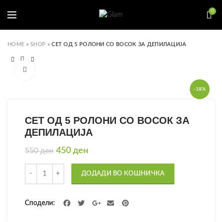
0
HOME
»
SHOP
»
СЕТ ОД 5 РОЛОНИ СО ВОСОК ЗА ДЕПИЛАЦИЈА
Click to enlarge
-18%
СЕТ ОД 5 РОЛОНИ СО ВОСОК ЗА
ДЕПИЛАЦИЈА
Original
Current
450
ден
550
ден
price
price
Количина
was:
is:
ДОДАДИ ВО КОШНИЧКА
550 ден.
450 ден.
Сподели