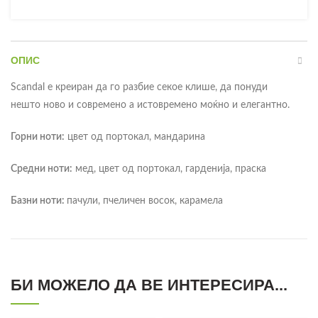
ОПИС
Scandal е креиран да го разбие секое клише, да понуди
нешто ново и современо а истовремено моќно и елегантно.
Горни ноти:
цвет од портокал, мандарина
Средни ноти:
мед, цвет од портокал, гарденија, праска
Базни ноти:
пачули, пчеличен восок, карамела
БИ МОЖЕЛО ДА ВЕ ИНТЕРЕСИРА...