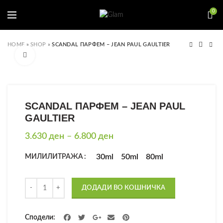
0
HOME
»
SHOP
»
SCANDAL ПАРФЕМ – JEAN PAUL GAULTIER
Click to enlarge
SCANDAL ПАРФЕМ – JEAN PAUL
GAULTIER
Price
3.630
ден
–
6.800
ден
range:
3.630 ден
30ml
50ml
80ml
МИЛИЛИТРАЖА
through
6.800 ден
Количина
ДОДАДИ ВО КОШНИЧКА
Сподели