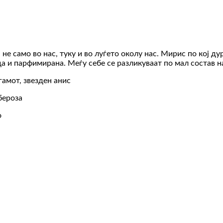
не само во нас, туку и во луѓето околу нас. Мирис по кој ду
да и парфимирана. Меѓу себе се разликуваат по мал состав н
гамот, звезден анис
убероза
о