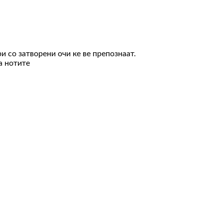
ри со затворени очи ке ве препознаат.
а нотите