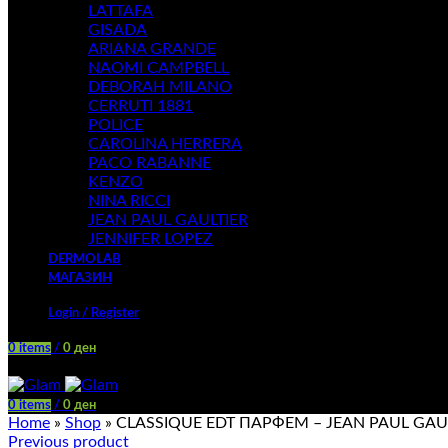
LATTAFA
GISADA
ARIANA GRANDE
NAOMI CAMPBELL
DEBORAH MILANO
CERRUTI 1881
POLICE
CAROLINA HERRERA
PACO RABANNE
KENZO
NINA RICCI
JEAN PAUL GAULTIER
JENNIFER LOPEZ
DERMOLAB
МАГАЗИН
Login / Register
0
items
/
0
ден
Menu
0
items
/
0
ден
Home
»
Shop
»
CLASSIQUE EDT ПАРФЕМ – JEAN PAUL GAU
Previous product