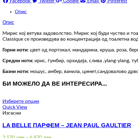
Facebook
Twitter
Google
Email
Pinterest
Опис
Опис
Мирис кој ветува задоволство. Мирис кој буди чуство и тоа 
Classique се произведува во концентрација од тоалетна во
Горни ноти:
цвет од портокал, мандарина, круша, роза, бер
Средни ноти:
ирис, ѓумбир, орхидеја, слива ,ylang-ylang, т
Базни ноти:
мошус, амбер, ванила, цимет,сандовалово дрв
БИ МОЖЕЛО ДА ВЕ ИНТЕРЕСИРА...
Изберете опции
Quick View
Изгасни
LA BELLE ПАРФЕМ – JEAN PAUL GAULTIER
Price
3.570
ден
–
6.870
ден