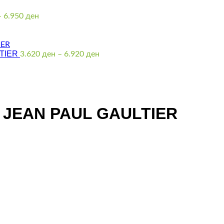
Price
–
6.950
ден
range:
2.570 ден
through
LTIER
6.950 ден
Price
3.620
ден
–
6.920
ден
range:
3.620 ден
through
6.920 ден
 JEAN PAUL GAULTIER