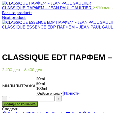
CLASSIQUE ПАРФЕМ – JEAN PAUL GAULTIER
2.570
ден
Back to products
Next product
CLASSIQUE ESSENCE EDP ПАРФЕМ – JEAN PAUL GAU
Click to enlarge
CLASSIQUE EDT ПАРФЕМ –
Price
2.400
ден
–
6.400
ден
range:
20ml
2.400 ден
50ml
through
МИЛИЛИТРАЖА
100ml
6.400 ден
Исчисти
Количина
Додади во кошничка
Сподели