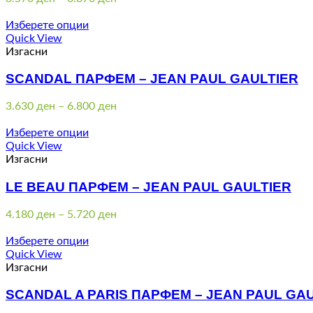
range:
3.570 ден
Изберете опции
through
Quick View
6.870 ден
Изгасни
SCANDAL ПАРФЕМ – JEAN PAUL GAULTIER
Price
3.630
ден
–
6.800
ден
range:
3.630 ден
Изберете опции
through
Quick View
6.800 ден
Изгасни
LE BEAU ПАРФЕМ – JEAN PAUL GAULTIER
Price
4.180
ден
–
5.720
ден
range:
4.180 ден
Изберете опции
through
Quick View
5.720 ден
Изгасни
SCANDAL A PARIS ПАРФЕМ – JEAN PAUL GA