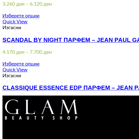
Price
3.260
ден
–
6.120
ден
range:
3.260 ден
Изберете опции
through
Quick View
6.120 ден
Изгасни
SCANDAL BY NIGHT ПАРФЕМ – JEAN PAUL G
Price
4.170
ден
–
7.700
ден
range:
4.170 ден
Изберете опции
through
Quick View
7.700 ден
Изгасни
CLASSIQUE ESSENCE EDP ПАРФЕМ – JEAN P
Price
3.620
ден
–
6.920
ден
range:
3.620 ден
through
6.920 ден