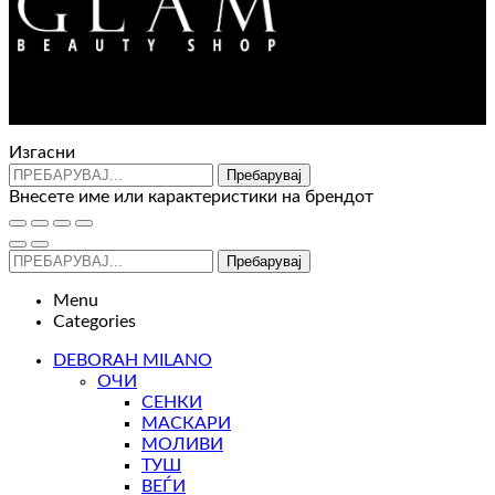
range:
170 ден
through
570 ден
Контакт : 072 310 343
e-mail : info@glam.mk
Изгасни
Пребарувај
Внесете име или карактеристики на брендот
Пребарувај
Menu
Categories
DEBORAH MILANO
ОЧИ
СЕНКИ
МАСКАРИ
МОЛИВИ
ТУШ
ВЕЃИ