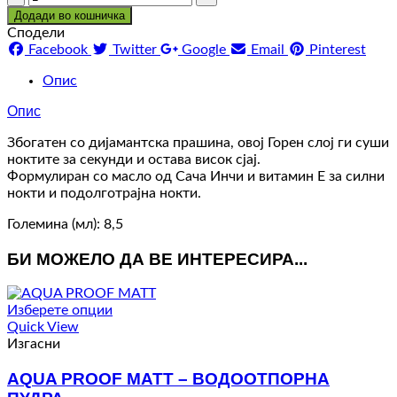
Додади во кошничка
Сподели
Facebook
Twitter
Google
Email
Pinterest
Опис
Опис
Збогатен со дијамантска прашина, овој Горен слој ги суши
ноктите за секунди и остава висок сјај.
Формулиран со масло од Сача Инчи и витамин Е за силни
нокти и подолготрајна нокти.
Големина (мл): 8,5
БИ МОЖЕЛО ДА ВЕ ИНТЕРЕСИРА...
Изберете опции
Quick View
Изгасни
AQUA PROOF MATT – ВОДООТПОРНА