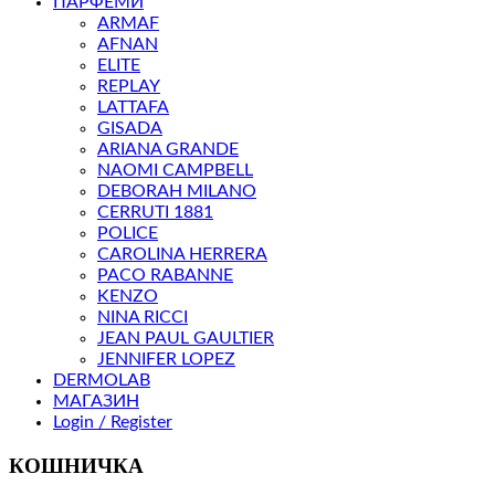
ПАРФЕМИ
ARMAF
AFNAN
ELITE
REPLAY
LATTAFA
GISADA
ARIANA GRANDE
NAOMI CAMPBELL
DEBORAH MILANO
CERRUTI 1881
POLICE
CAROLINA HERRERA
PACO RABANNE
KENZO
NINA RICCI
JEAN PAUL GAULTIER
JENNIFER LOPEZ
DERMOLAB
МАГАЗИН
Login / Register
КОШНИЧКА