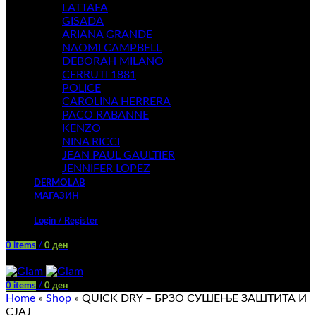
LATTAFA
GISADA
ARIANA GRANDE
NAOMI CAMPBELL
DEBORAH MILANO
CERRUTI 1881
POLICE
CAROLINA HERRERA
PACO RABANNE
KENZO
NINA RICCI
JEAN PAUL GAULTIER
JENNIFER LOPEZ
DERMOLAB
МАГАЗИН
Login / Register
0
items
/
0
ден
Menu
0
items
/
0
ден
Home
»
Shop
»
QUICK DRY – БРЗО СУШЕЊЕ ЗАШТИТА И
СЈАЈ