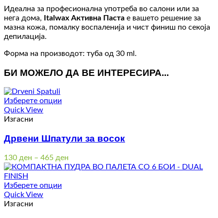
Идеална за професионална употреба во салони или за
нега дома,
Italwax Активна Паста
е вашето решение за
мазна кожа, помалку воспаленија и чист финиш по секоја
депилација.
Форма на производот: туба од 30 ml.
БИ МОЖЕЛО ДА ВЕ ИНТЕРЕСИРА...
Изберете опции
Quick View
Изгасни
Дрвени Шпатули за восок
Price
130
ден
–
465
ден
range:
130 ден
through
Изберете опции
465 ден
Quick View
Изгасни