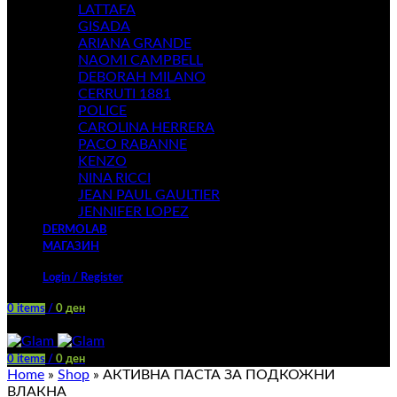
LATTAFA
GISADA
ARIANA GRANDE
NAOMI CAMPBELL
DEBORAH MILANO
CERRUTI 1881
POLICE
CAROLINA HERRERA
PACO RABANNE
KENZO
NINA RICCI
JEAN PAUL GAULTIER
JENNIFER LOPEZ
DERMOLAB
МАГАЗИН
Login / Register
0
items
/
0
ден
Menu
0
items
/
0
ден
Home
»
Shop
»
АКТИВНА ПАСТА ЗА ПОДКОЖНИ
ВЛАКНА