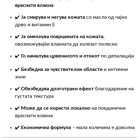
враснати влакна
✔️
Ја смирува и негува кожата
со масло од чајно
дрво и витамин Е
✔️
Ја омекнува површината на кожата
,
овозможувајќи влакната да излезат полесно
✔️
Го намалува црвенилото и отокот
по депилација
✔️
Безбедна за чувствителни области
и интимни
зони
✔️
Обезбедува долготраен ефект
благодарение на
густата текстура
✔️
Може да се користи локално
на поединечни
враснати влакна
✔️
Економична формула
– мала количина е доволна