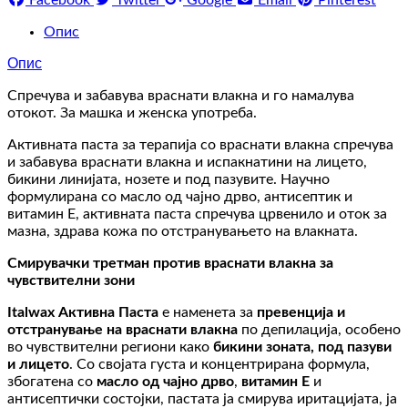
Опис
Опис
Спречува и забавува враснати влакна и го намалува
отокот. За машка и женска употреба.
Активната паста за терапија со враснати влакна спречува
и забавува враснати влакна и испакнатини на лицето,
бикини линијата, нозете и под пазувите. Научно
формулирана со масло од чајно дрво, антисептик и
витамин Е, активната паста спречува црвенило и оток за
мазна, здрава кожа по отстранувањето на влакната.
Смирувачки третман против враснати влакна за
чувствителни зони
Italwax Активна Паста
е наменета за
превенција и
отстранување на враснати влакна
по депилација, особено
во чувствителни региони како
бикини зоната, под пазуви
и лицето
. Со својата густа и концентрирана формула,
збогатена со
масло од чајно дрво
,
витамин Е
и
антисептички состојки, пастата ја смирува иритацијата, ја