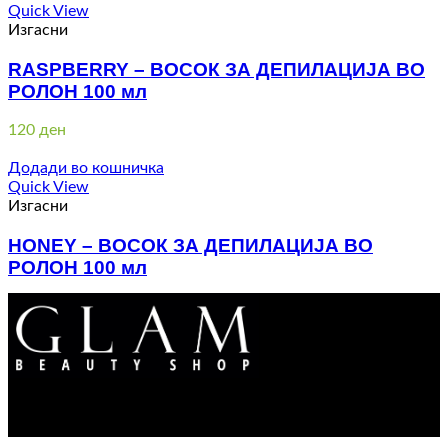
Quick View
Изгасни
RASPBERRY – ВОСОК ЗА ДЕПИЛАЦИЈА ВО
РОЛОН 100 мл
120
ден
Додади во кошничка
Quick View
Изгасни
HONEY – ВОСОК ЗА ДЕПИЛАЦИЈА ВО
РОЛОН 100 мл
110
ден
Контакт : 072 310 343
e-mail : info@glam.mk