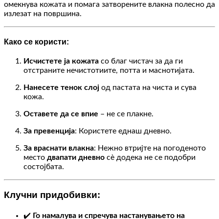
омекнува кожата и помага затворените влакна полесно да
излезат на површина.
Како се користи:
Исчистете ја кожата
со благ чистач за да ги
отстраните нечистотиите, потта и маснотијата.
Нанесете тенок слој
од пастата на чиста и сува
кожа.
Оставете да се впие
– не се плакне.
За превенција
: Користете еднаш дневно.
За враснати влакна
: Нежно втријте на погоденото
место
двапати дневно
сè додека не се подобри
состојбата.
Клучни придобивки:
✔️
Го намалува и спречува настанувањето на