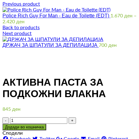
Previous product
Police Rich Guy For Man - Eau de Toilette (EDТ)
1.670
ден
–
Price
2.420
ден
range:
Back to products
1.670 ден
Next product
through
ДРЖАЧ ЗА ШПАТУЛИ ЗА ДЕПИЛАЦИЈА
2.420 ден
700
ден
Click to enlarge
АКТИВНА ПАСТА ЗА
ПОДКОЖНИ ВЛАКНА
845
ден
Количина
Додади во кошничка
Сподели
Facebook
Twitter
Google
Email
Pinterest