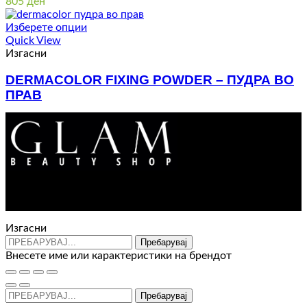
805
ден
Изберете опции
Quick View
Изгасни
DERMACOLOR FIXING POWDER – ПУДРА ВО
ПРАВ
1.180
ден
Контакт : 072 310 343
e-mail : info@glam.mk
Изгасни
Пребарувај
Внесете име или карактеристики на брендот
Пребарувај