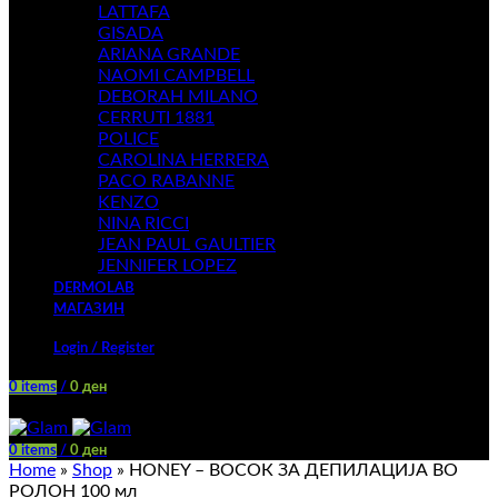
LATTAFA
GISADA
ARIANA GRANDE
NAOMI CAMPBELL
DEBORAH MILANO
CERRUTI 1881
POLICE
CAROLINA HERRERA
PACO RABANNE
KENZO
NINA RICCI
JEAN PAUL GAULTIER
JENNIFER LOPEZ
DERMOLAB
МАГАЗИН
Login / Register
0
items
/
0
ден
Menu
0
items
/
0
ден
Home
»
Shop
»
HONEY – ВОСОК ЗА ДЕПИЛАЦИЈА ВО
РОЛОН 100 мл