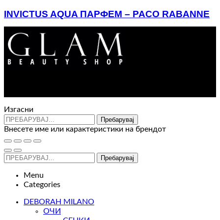
INVICTUS AQUA ПАРФЕМ – PACO RABANNE
Price
3.770
ден
–
5.090
ден
range:
3.770 ден
through
5.090 ден
Контакт : 072 310 343
e-mail : info@glam.mk
Изгасни
Пребарувај
Внесете име или карактеристики на брендот
Пребарувај
Menu
Categories
DEBORAH MILANO
ОЧИ