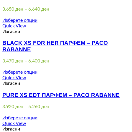
Price
3.650
ден
–
6.640
ден
range:
3.650 ден
Изберете опции
through
Quick View
6.640 ден
Изгасни
BLACK XS FOR HER ПАРФЕМ – PACO
RABANNE
Price
3.470
ден
–
6.400
ден
range:
3.470 ден
Изберете опции
through
Quick View
6.400 ден
Изгасни
PURE XS EDT ПАРФЕМ – PACO RABANNE
Price
3.920
ден
–
5.260
ден
range:
3.920 ден
Изберете опции
through
Quick View
5.260 ден
Изгасни