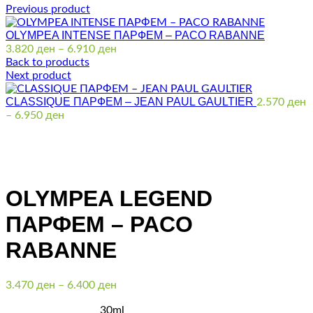
Previous product
OLYMPEA INTENSE ПАРФЕМ – PACO RABANNE
Price
3.820
ден
–
6.910
ден
range:
Back to products
3.820 ден
Next product
through
CLASSIQUE ПАРФЕМ – JEAN PAUL GAULTIER
6.910 ден
2.570
ден
Price
–
6.950
ден
range:
2.570 ден
through
Click to enlarge
6.950 ден
OLYMPEA LEGEND
ПАРФЕМ – PACO
RABANNE
Price
3.470
ден
–
6.400
ден
range:
30ml
3.470 ден