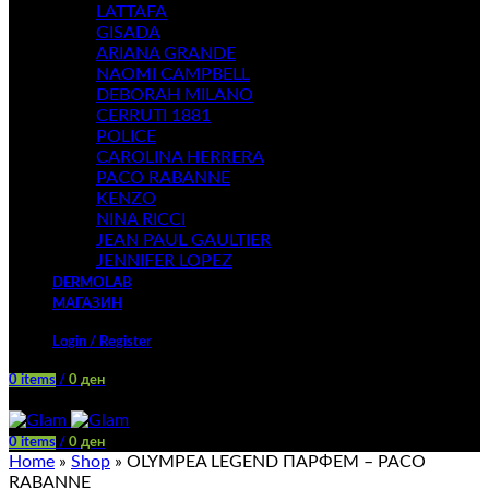
LATTAFA
GISADA
ARIANA GRANDE
NAOMI CAMPBELL
DEBORAH MILANO
CERRUTI 1881
POLICE
CAROLINA HERRERA
PACO RABANNE
KENZO
NINA RICCI
JEAN PAUL GAULTIER
JENNIFER LOPEZ
DERMOLAB
МАГАЗИН
Login / Register
0
items
/
0
ден
Menu
0
items
/
0
ден
Home
»
Shop
»
OLYMPEA LEGEND ПАРФЕМ – PACO
RABANNE