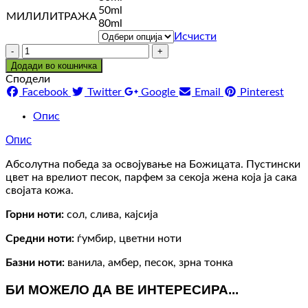
50ml
through
МИЛИЛИТРАЖА
80ml
6.400 ден
Исчисти
Количина
Додади во кошничка
Сподели
Facebook
Twitter
Google
Email
Pinterest
Опис
Опис
Абсолутна победа за освојување на Божицата. Пустински
цвет на врелиот песок, парфем за секоја жена која ја сака
својата кожа.
Горни ноти:
сол, слива, кајсија
Средни ноти:
ѓумбир, цветни ноти
Базни ноти:
ванила, амбер, песок, зрна тонка
БИ МОЖЕЛО ДА ВЕ ИНТЕРЕСИРА...