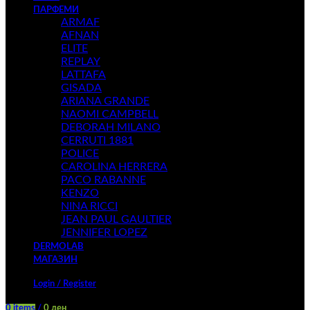
ПАРФЕМИ
ARMAF
AFNAN
ELITE
REPLAY
LATTAFA
GISADA
ARIANA GRANDE
NAOMI CAMPBELL
DEBORAH MILANO
CERRUTI 1881
POLICE
CAROLINA HERRERA
PACO RABANNE
KENZO
NINA RICCI
JEAN PAUL GAULTIER
JENNIFER LOPEZ
DERMOLAB
МАГАЗИН
Login / Register
0
items
/
0
ден