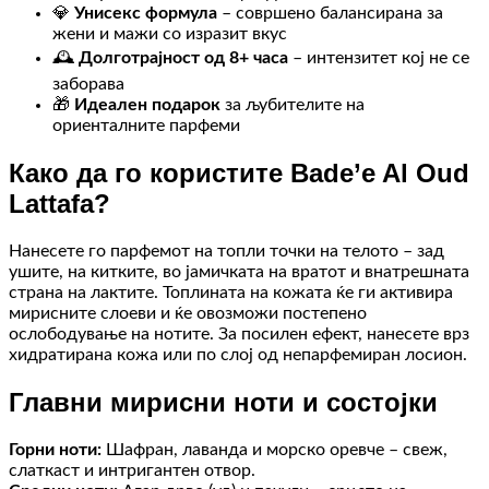
💎
Унисекс формула
– совршено балансирана за
жени и мажи со изразит вкус
🕰️
Долготрајност од 8+ часа
– интензитет кој не се
заборава
🎁
Идеален подарок
за љубителите на
ориенталните парфеми
Како да го користите Bade’e Al Oud
Lattafa?
Нанесете го парфемот на топли точки на телото – зад
ушите, на китките, во јамичката на вратот и внатрешната
страна на лактите. Топлината на кожата ќе ги активира
мирисните слоеви и ќе овозможи постепено
ослободување на нотите. За посилен ефект, нанесете врз
хидратирана кожа или по слој од непарфемиран лосион.
Главни мирисни ноти и состојки
Горни ноти:
Шафран, лаванда и морско оревче – свеж,
слаткаст и интригантен отвор.