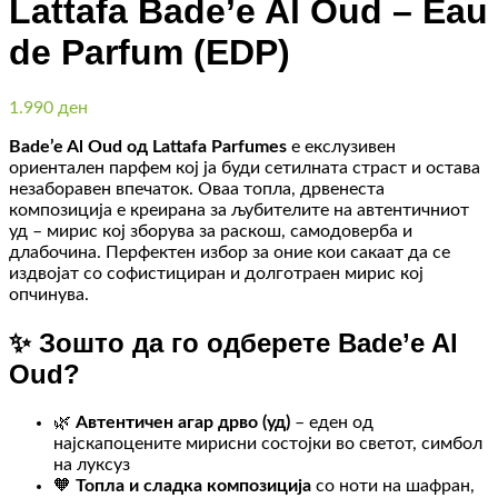
Lattafa Bade’e Al Oud – Eau
de Parfum (EDP)
1.990
ден
Bade’e Al Oud од Lattafa Parfumes
е екслузивен
ориентален парфем кој ја буди сетилната страст и остава
незаборавен впечаток. Оваа топла, дрвенеста
композиција е креирана за љубителите на автентичниот
уд – мирис кој зборува за раскош, самодоверба и
длабочина. Перфектен избор за оние кои сакаат да се
издвојат со софистициран и долготраен мирис кој
опчинува.
✨ Зошто да го одберете Bade’e Al
Oud?
🌿
Автентичен агар дрво (уд)
– еден од
најскапоцените мирисни состојки во светот, симбол
на луксуз
🧡
Топла и сладка композиција
со ноти на шафран,