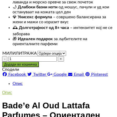
лаванда и морско оревче за свеж почеток
🌙
Длабоки базни ноти
од мошус, пачули и уд кои
остануваат на кожата цел ден
💎
Унисекс формула
– совршено балансирана за
жени и мажи со изразит вкус
🕰️
Долготрајност од 8+ часа
– интензитет кој не се
заборава
🎁
Идеален подарок
за љубителите на
ориенталните парфеми
МИЛИЛИТРАЖА
Количина
Додади во кошничка
Сподели
Facebook
Twitter
Google
Email
Pinterest
Опис
Опис
Bade’e Al Oud Lattafa
Parfumes – Ориентален