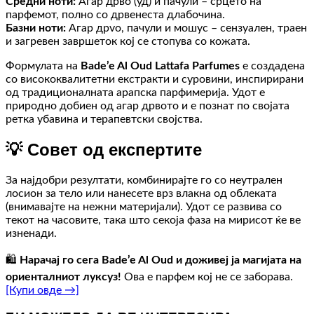
Средни ноти:
Агар дрво (уд) и пачули – срцето на
парфемот, полно со дрвенеста длабочина.
Базни ноти:
Агар дрvo, пачули и мошус – сензуален, траен
и загревен завршеток кој се стопува со кожата.
Формулата на
Bade’e Al Oud Lattafa Parfumes
е создадена
со висококвалитетни екстракти и суровини, инспирирани
од традиционалната арапска парфимерија. Удот е
природно добиен од агар дрвото и е познат по својата
ретка убавина и терапевтски својства.
💡 Совет од експертите
За најдобри резултати, комбинирајте го со неутрален
лосион за тело или нанесете врз влакна од облеката
(внимавајте на нежни материјали). Удот се развива со
текот на часовите, така што секоја фаза на мирисот ќе ве
изненади.
🛍️
Нарачај го сега Bade’e Al Oud и доживеј ја магијата на
ориенталниот луксуз!
Ова е парфем кој не се заборава.
[Купи овде →]