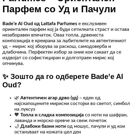
Парфем со Уд и Пачули
Bade’e Al Oud од Lattafa Parfumes
е екслузивен
ориентален парфем кој ја буди сетилната страст и остава
незаборавен впечаток. Оваа топла, дрвенеста
композиција е креирана за љубителите на автентичниот
уд – мирис кој зборува за раскош, самодоверба и
длабочина. Перфектен избор за оние кои сакаат да се
издвојат со софистициран и долготраен мирис кој
опчинува.
✨ Зошто да го одберете Bade’e Al
Oud?
🌿
Автентичен агар дрво (уд)
– еден од
најскапоцените мирисни состојки во светот, симбол
на луксуз
🧡
Топла и сладка композиција
со ноти на шафран,
лаванда и морско оревче за свеж почеток
🌙
Длабоки базни ноти
од мошус, пачули и уд кои
остануваат на кожата цел ден