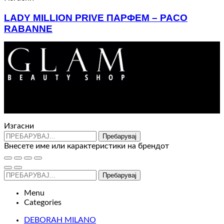
LADY MILLION PRIVE ПАРФЕМ – PACO
RABANNE
Price
3.650
ден
–
6.640
ден
range:
3.650 ден
through
6.640 ден
Контакт : 072 310 343
e-mail : info@glam.mk
Изгасни
Пребарувај
Внесете име или карактеристики на брендот
Пребарувај
Menu
Categories
DEBORAH MILANO