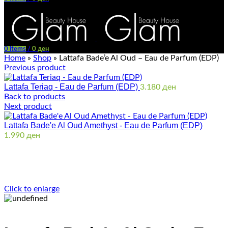
Menu
0
items
/
0
ден
Home
»
Shop
»
Lattafa Bade’e Al Oud – Eau de Parfum (EDP)
Previous product
Lattafa Teriaq - Eau de Parfum (EDP)
3.180
ден
Back to products
Next product
Lattafa Bade'e Al Oud Amethyst - Eau de Parfum (EDP)
1.990
ден
Click to enlarge