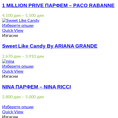
1 MILLION PRIVE ПАРФЕМ – PACO RABANNE
Price
4.100
ден
–
5.500
ден
range:
4.100 ден
Изберете опции
through
Quick View
5.500 ден
Изгасни
Sweet Like Candy By ARIANA GRANDE
Price
2.670
ден
–
3.910
ден
range:
2.670 ден
Изберете опции
through
Quick View
3.910 ден
Изгасни
NINA ПАРФЕМ – NINA RICCI
Price
2.800
ден
–
5.000
ден
range:
2.800 ден
Изберете опции
through
Quick View
5.000 ден
Изгасни