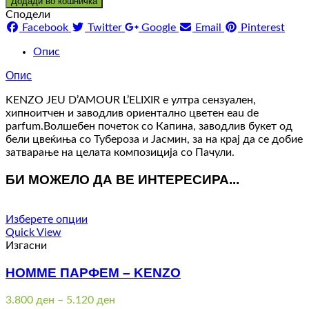
Додади во кошничка
Сподели
Facebook
Twitter
Google
Email
Pinterest
Опис
Опис
KENZO JEU D’AMOUR L’ELIXIR e ултра сензуален,
хипноитчен и заводлив ориентално цветен eau de
parfum.Волшебен почеток со Капина, заводлив букет од
бели цвеќиња со Тубероза и Јасмин, за на крај да се добие
затварање на целата композиција со Пачули.
БИ МОЖЕЛО ДА ВЕ ИНТЕРЕСИРА...
Изберете опции
Quick View
Изгасни
HOMME ПАРФЕМ – KENZO
Price
3.800
ден
–
5.120
ден