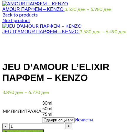
AMOUR ПАРФЕМ – KENZO
Price
3.530
ден
–
6.980
ден
range:
Back to products
3.530 ден
Next product
through
JEU D’AMOUR ПАРФЕМ – KENZO
6.980 ден
Pr
3.530
ден
–
6.490
ден
ra
3.
th
Click to enlarge
6.
JEU D’AMOUR L’ELIXIR
ПАРФЕМ – KENZO
Price
3.890
ден
–
6.770
ден
range:
30ml
3.890 ден
50ml
through
МИЛИЛИТРАЖА
75ml
6.770 ден
Исчисти
Количина