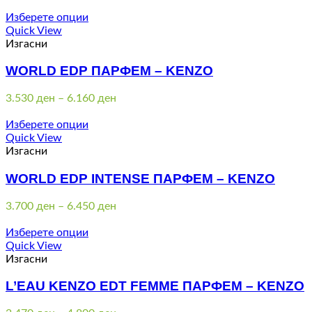
range:
3.800 ден
Изберете опции
through
Quick View
5.120 ден
Изгасни
WORLD EDP ПАРФЕМ – KENZO
Price
3.530
ден
–
6.160
ден
range:
3.530 ден
Изберете опции
through
Quick View
6.160 ден
Изгасни
WORLD EDP INTENSE ПАРФЕМ – KENZO
Price
3.700
ден
–
6.450
ден
range:
3.700 ден
Изберете опции
through
Quick View
6.450 ден
Изгасни
L’EAU KENZO EDT FEMME ПАРФЕМ – KENZO