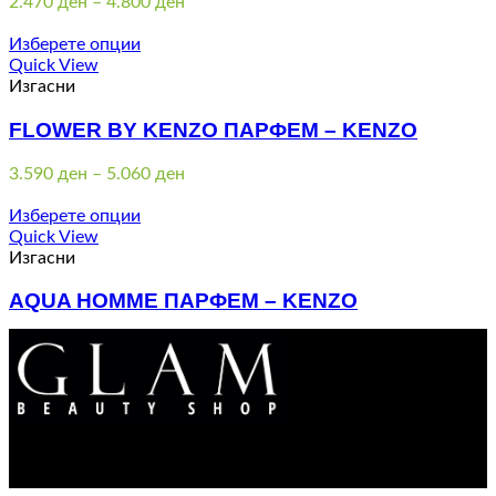
Price
2.470
ден
–
4.800
ден
range:
2.470 ден
Изберете опции
through
Quick View
4.800 ден
Изгасни
FLOWER BY KENZO ПАРФЕМ – KENZO
Price
3.590
ден
–
5.060
ден
range:
3.590 ден
Изберете опции
through
Quick View
5.060 ден
Изгасни
AQUA HOMME ПАРФЕМ – KENZO
Price
3.500
ден
–
4.800
ден
range:
3.500 ден
through
4.800 ден
Контакт : 072 310 343
e-mail : info@glam.mk