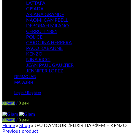
LATTAFA
GISADA
ARIANA GRANDE
NAOMI CAMPBELL
DEBORAH MILANO
CERRUTI 1881
POLICE
CAROLINA HERRERA
PACO RABANNE
KENZO
NINA RICCI
JEAN PAUL GAULTIER
JENNIFER LOPEZ
DERMOLAB
МАГАЗИН
Login / Register
0
items
/
0
ден
Menu
0
items
/
0
ден
Home
»
Shop
»
JEU D’AMOUR L’ELIXIR ПАРФЕМ – KENZO
Previous product