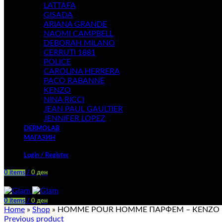
LATTAFA
GISADA
ARIANA GRANDE
NAOMI CAMPBELL
DEBORAH MILANO
CERRUTI 1881
POLICE
CAROLINA HERRERA
PACO RABANNE
KENZO
NINA RICCI
JEAN PAUL GAULTIER
JENNIFER LOPEZ
DERMOLAB
МАГАЗИН
Login / Register
0
items
/
0
ден
Menu
0
items
/
0
ден
Home
»
Shop
»
HOMME POUR HOMME ПАРФЕМ – KENZO
Previous product