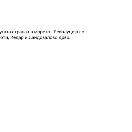
ругата страна на морето…Револуција со
оти, Кедар и Сандовалово дрво.