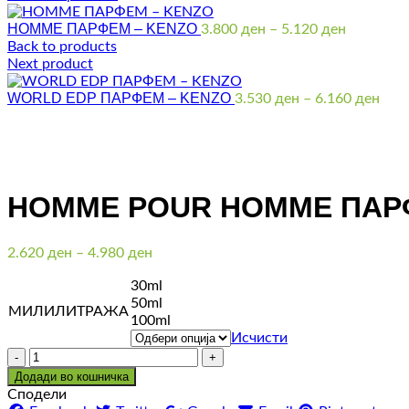
HOMME ПАРФЕМ – KENZO
Price
3.800
ден
–
5.120
ден
range:
Back to products
3.800 де
Next product
through
WORLD EDP ПАРФЕМ – KENZO
5.120 де
Pric
3.530
ден
–
6.160
ден
rang
3.53
thro
Click to enlarge
6.16
HOMME POUR HOMME ПАР
Price
2.620
ден
–
4.980
ден
range:
30ml
2.620 ден
50ml
through
МИЛИЛИТРАЖА
100ml
4.980 ден
Исчисти
Количина
Додади во кошничка
Сподели