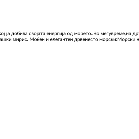
ј ја добива својата енергија од морето..Во меѓувреме,на д
машки мирис. Моќен и елегантен дрвенесто морски:Морски н