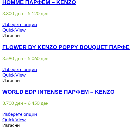
HOMME ПАРФЕМ – KENZO
Price
3.800
ден
–
5.120
ден
range:
3.800 ден
Изберете опции
through
Quick View
5.120 ден
Изгасни
FLOWER BY KENZO POPPY BOUQUET ПАРФЕ
Price
3.590
ден
–
5.060
ден
range:
3.590 ден
Изберете опции
through
Quick View
5.060 ден
Изгасни
WORLD EDP INTENSE ПАРФЕМ – KENZO
Price
3.700
ден
–
6.450
ден
range:
3.700 ден
Изберете опции
through
Quick View
6.450 ден
Изгасни