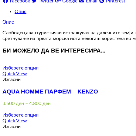
Facebook
Twitter
Google
Email
Pinterest
Опис
Опис
Слободен,авантуристички истражувач на далечните земји ко
сретнување на првата морска нота некогаш користена во 
БИ МОЖЕЛО ДА ВЕ ИНТЕРЕСИРА...
Изберете опции
Quick View
Изгасни
AQUA HOMME ПАРФЕМ – KENZO
Price
3.500
ден
–
4.800
ден
range:
3.500 ден
Изберете опции
through
Quick View
4.800 ден
Изгасни