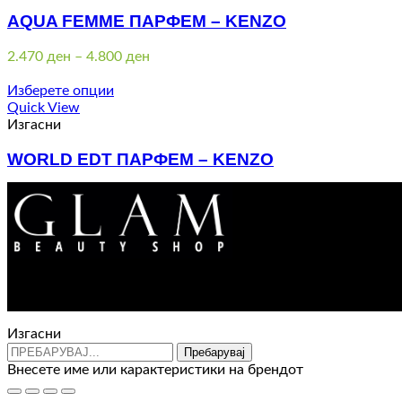
AQUA FEMME ПАРФЕМ – KENZO
Price
2.470
ден
–
4.800
ден
range:
2.470 ден
Изберете опции
through
Quick View
4.800 ден
Изгасни
WORLD EDT ПАРФЕМ – KENZO
Price
3.030
ден
–
5.390
ден
range:
3.030 ден
through
5.390 ден
Изгасни
Пребарувај
Внесете име или карактеристики на брендот