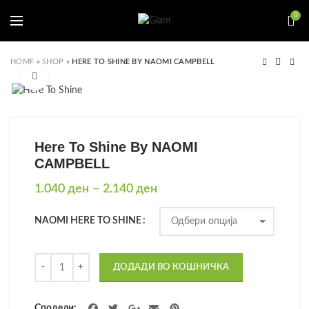
0
HOME
»
SHOP
»
HERE TO SHINE BY NAOMI CAMPBELL
Click to enlarge
Here To Shine By NAOMI
CAMPBELL
Price
1.040
ден
–
2.140
ден
range:
1.040 ден
NAOMI HERE TO SHINE
through
2.140 ден
Количина
ДОДАДИ ВО КОШНИЧКА
Сподели