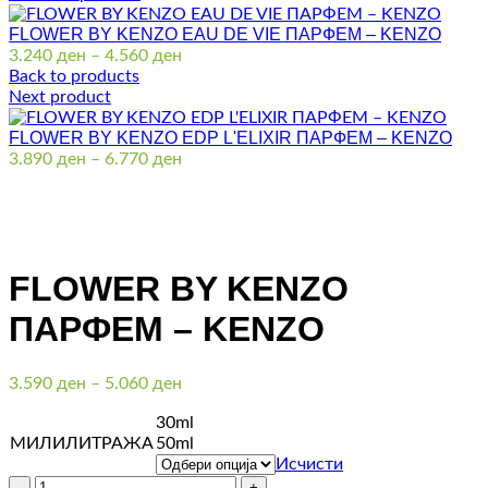
FLOWER BY KENZO EAU DE VIE ПАРФЕМ – KENZO
Price
3.240
ден
–
4.560
ден
range:
Back to products
3.240 ден
Next product
through
FLOWER BY KENZO EDP L'ELIXIR ПАРФЕМ – KENZO
4.560 ден
Price
3.890
ден
–
6.770
ден
range:
3.890 ден
through
Click to enlarge
6.770 ден
FLOWER BY KENZO
ПАРФЕМ – KENZO
Price
3.590
ден
–
5.060
ден
range:
30ml
3.590 ден
МИЛИЛИТРАЖА
50ml
through
Исчисти
5.060 ден
Количина