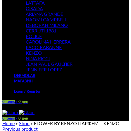
LATTAFA
GISADA
ARIANA GRANDE
NAOMI CAMPBELL
DEBORAH MILANO
CERRUTI 1881
POLICE
CAROLINA HERRERA
PACO RABANNE
KENZO
NINA RICCI
JEAN PAUL GAULTIER
JENNIFER LOPEZ
DERMOLAB
МАГАЗИН
Login / Register
0
items
/
0
ден
Menu
0
items
/
0
ден
Home
»
Shop
»
FLOWER BY KENZO ПАРФЕМ – KENZO
Previous product