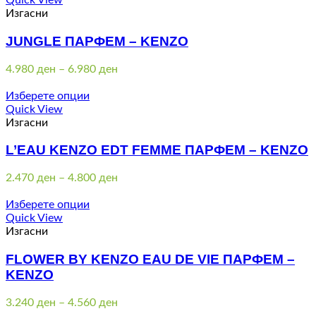
Quick View
Изгасни
JUNGLE ПАРФЕМ – KENZO
Price
4.980
ден
–
6.980
ден
range:
4.980 ден
Изберете опции
through
Quick View
6.980 ден
Изгасни
L’EAU KENZO EDT FEMME ПАРФЕМ – KENZO
Price
2.470
ден
–
4.800
ден
range:
2.470 ден
Изберете опции
through
Quick View
4.800 ден
Изгасни
FLOWER BY KENZO EAU DE VIE ПАРФЕМ –
KENZO
Price
3.240
ден
–
4.560
ден
range: