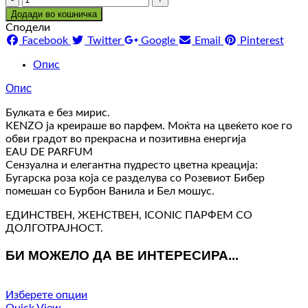
Додади во кошничка
Сподели
Facebook
Twitter
Google
Email
Pinterest
Опис
Опис
Булката е без мирис.
KENZO ја креираше во парфем. Моќта на цвеќето кое го
обви градот во прекрасна и позитивна енергија
EAU DE PARFUM
Сензуална и елегантна пудресто цветна креација:
Бугарска роза која се разделува со Розевиот Бибер
помешан со Бурбон Ванила и Бел мошус.
ЕДИНСТВЕН, ЖЕНСТВЕН, ICONIC ПАРФЕМ СО
ДОЛГОТРАЈНОСТ.
БИ МОЖЕЛО ДА ВЕ ИНТЕРЕСИРА...
Изберете опции