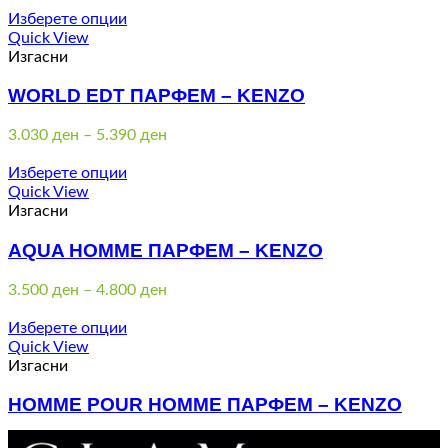
3.240 ден
Изберете опции
through
Quick View
4.560 ден
Изгасни
WORLD EDT ПАРФЕМ – KENZO
Price
3.030
ден
–
5.390
ден
range:
3.030 ден
Изберете опции
through
Quick View
5.390 ден
Изгасни
AQUA HOMME ПАРФЕМ – KENZO
Price
3.500
ден
–
4.800
ден
range:
3.500 ден
Изберете опции
through
Quick View
4.800 ден
Изгасни
HOMME POUR HOMME ПАРФЕМ – KENZO
Price
2.620
ден
–
4.980
ден