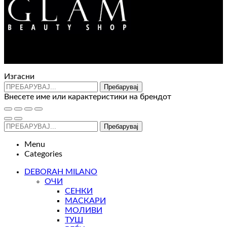
range:
2.620 ден
through
4.980 ден
Контакт : 072 310 343
e-mail : info@glam.mk
Изгасни
Пребарувај
Внесете име или карактеристики на брендот
Пребарувај
Menu
Categories
DEBORAH MILANO
ОЧИ
СЕНКИ
МАСКАРИ
МОЛИВИ
ТУШ