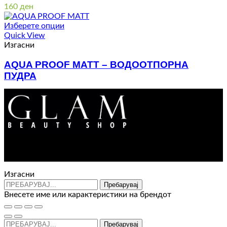
160
ден
Изберете опции
Quick View
Изгасни
AQUA PROOF MATT – ВОДООТПОРНА
ПУДРА
1.200
ден
Контакт : 072 310 343
e-mail : info@glam.mk
Изгасни
Пребарувај
Внесете име или карактеристики на брендот
Пребарувај