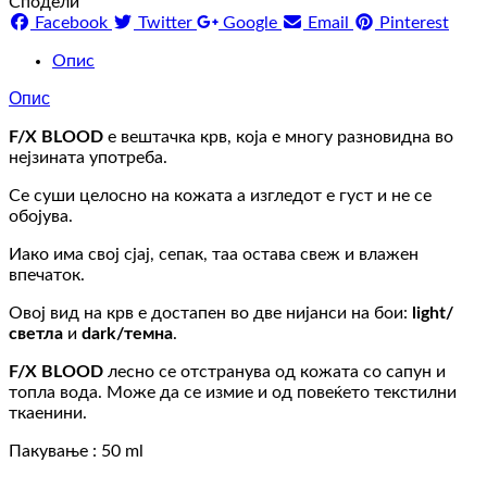
Сподели
Facebook
Twitter
Google
Email
Pinterest
Опис
Опис
F/X BLOOD
е вештачка крв, која е многу разновидна во
нејзината употреба.
Се суши целосно на кожата а изгледот е густ и не се
обојува.
Иако има свој сјај, сепак, таа остава свеж и влажен
впечаток.
Овој вид на крв е достапен во две нијанси на бои:
light/
светла
и
dark/темнa
.
F/X BLOOD
лесно се отстранува од кожата со сапун и
топла вода. Може да се измие и од повеќето текстилни
ткаенини.
Пакување : 50 ml