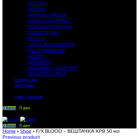
LATTAFA
GISADA
ARIANA GRANDE
NAOMI CAMPBELL
DEBORAH MILANO
CERRUTI 1881
POLICE
CAROLINA HERRERA
PACO RABANNE
KENZO
NINA RICCI
JEAN PAUL GAULTIER
JENNIFER LOPEZ
DERMOLAB
МАГАЗИН
Login / Register
0
items
/
0
ден
Menu
0
items
/
0
ден
Home
»
Shop
»
F/X BLOOD – ВЕШТАЧКА КРВ 50 мл
Previous product