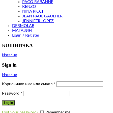
PACO RABANNE
KENZO
NINA RICCI
JEAN PAUL GAULTIER
JENNIFER LOPEZ
DERMOLAB
МАГАЗИН
Login / Register
КОШНИЧКА
Изгасни
Sign in
Изгасни
Корисничко име или емаил
*
Password
*
Log in
Lost your password?
Remember me