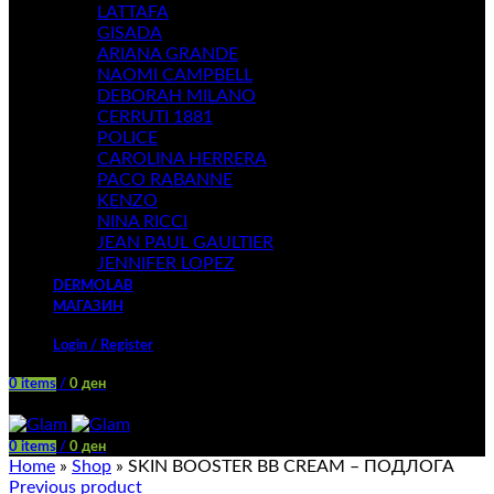
LATTAFA
GISADA
ARIANA GRANDE
NAOMI CAMPBELL
DEBORAH MILANO
CERRUTI 1881
POLICE
CAROLINA HERRERA
PACO RABANNE
KENZO
NINA RICCI
JEAN PAUL GAULTIER
JENNIFER LOPEZ
DERMOLAB
МАГАЗИН
Login / Register
0
items
/
0
ден
Menu
0
items
/
0
ден
Home
»
Shop
»
SKIN BOOSTER BB CREAM – ПОДЛОГА
Previous product