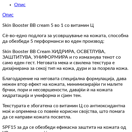
Опис
Опис
Skin Booster BB cream 5 во 1 со витамин Ц
Сè-во-едно подлога за усовршување на кожата, способна
да обезбеди 5 перформанси во еден производ:
Skin Booster BB Cream ХИДРИРА, ОСВЕТЛУВА,
ЗАШТИТУВА, УНИФОРМИРА и го измазнува тенот со
само еден гест. Неговата мека и свилена текстура е
дизајнирана за секој тип на кожа, дури и за позрела кожа.
Благодарение на неговата специјална формулација, дава
нежен втор ефект на кожата, минимизирајќи ги малите
брчки, пори и несовршености, давајќи ѝ на кожата
хидратација и униформа и сјаен тен.
Текстурата е збогатена со витамин Ц со антиоксидантна
моќ и опремена со повеќе корисни својства, што помага
да се направи кожата посветла.
SPF15 за да се обезбеди ефикасна заштита на кожата од