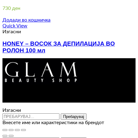
730
ден
Додади во кошничка
Quick View
Изгасни
HONEY – ВОСОК ЗА ДЕПИЛАЦИЈА ВО
РОЛОН 100 мл
110
ден
Контакт : 072 310 343
e-mail : info@glam.mk
Изгасни
Пребарувај
Внесете име или карактеристики на брендот