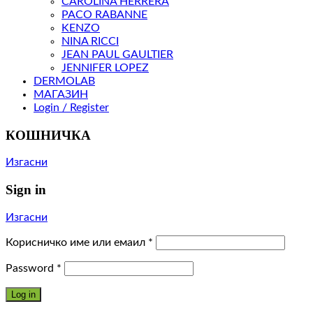
CAROLINA HERRERA
PACO RABANNE
KENZO
NINA RICCI
JEAN PAUL GAULTIER
JENNIFER LOPEZ
DERMOLAB
МАГАЗИН
Login / Register
КОШНИЧКА
Изгасни
Sign in
Изгасни
Корисничко име или емаил
*
Password
*
Log in