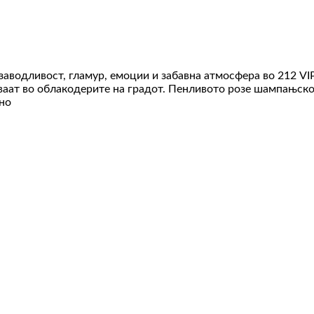
аводливост, гламур, емоции и забавна атмосфера во 212 VIP
иваат во облакодерите на градот. Пенливото розе шампањско
но