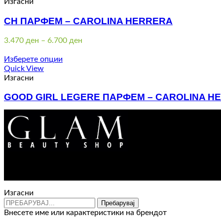
5.980 ден
Изгасни
CH ПАРФЕМ – CAROLINA HERRERA
Price
3.470
ден
–
6.700
ден
range:
3.470 ден
Изберете опции
through
Quick View
6.700 ден
Изгасни
GOOD GIRL LEGERE ПАРФЕМ – CAROLINA H
Price
3.870
ден
–
7.500
ден
range:
3.870 ден
through
7.500 ден
Изгасни
Пребарувај
Внесете име или карактеристики на брендот