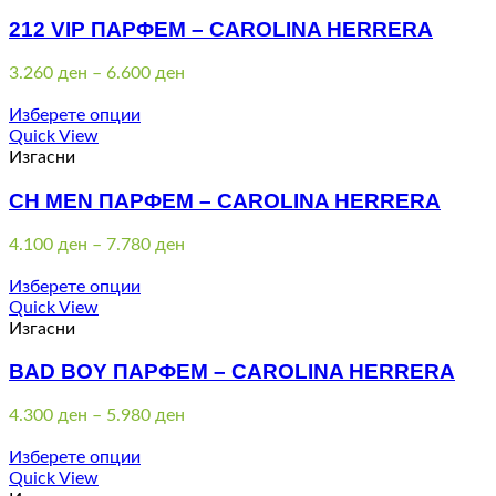
212 VIP ПАРФЕМ – CAROLINA HERRERA
Price
3.260
ден
–
6.600
ден
range:
3.260 ден
Изберете опции
through
Quick View
6.600 ден
Изгасни
CH MEN ПАРФЕМ – CAROLINA HERRERA
Price
4.100
ден
–
7.780
ден
range:
4.100 ден
Изберете опции
through
Quick View
7.780 ден
Изгасни
BAD BOY ПАРФЕМ – CAROLINA HERRERA
Price
4.300
ден
–
5.980
ден
range:
4.300 ден
Изберете опции
through
Quick View