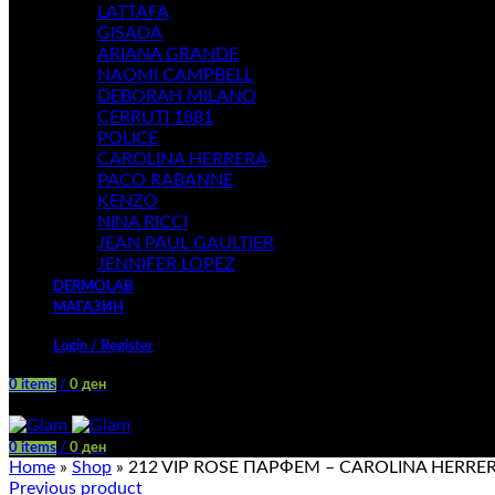
LATTAFA
GISADA
ARIANA GRANDE
NAOMI CAMPBELL
DEBORAH MILANO
CERRUTI 1881
POLICE
CAROLINA HERRERA
PACO RABANNE
KENZO
NINA RICCI
JEAN PAUL GAULTIER
JENNIFER LOPEZ
DERMOLAB
МАГАЗИН
Login / Register
0
items
/
0
ден
Menu
0
items
/
0
ден
Home
»
Shop
»
212 VIP ROSE ПАРФЕМ – CAROLINA HERRE
Previous product