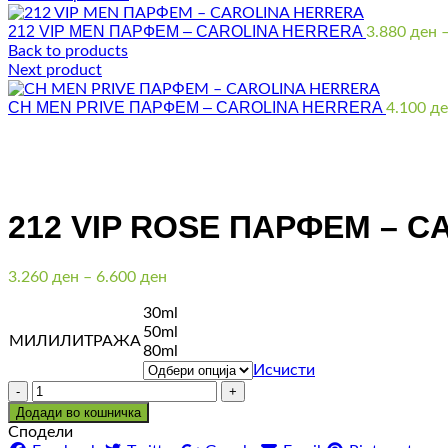
212 VIP MEN ПАРФЕМ – CAROLINA HERRERA
3.880
ден
Back to products
Next product
CH MEN PRIVE ПАРФЕМ – CAROLINA HERRERA
4.100
де
Click to enlarge
212 VIP ROSE ПАРФЕМ – 
Price
3.260
ден
–
6.600
ден
range:
30ml
3.260 ден
50ml
through
МИЛИЛИТРАЖА
80ml
6.600 ден
Исчисти
Количина
Додади во кошничка
Сподели