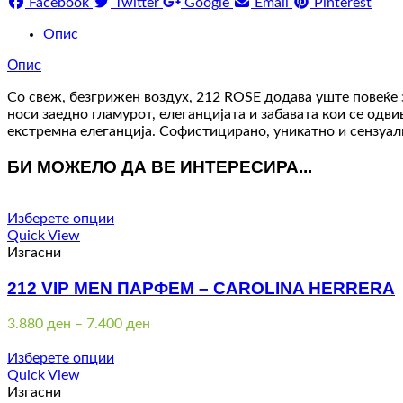
Facebook
Twitter
Google
Email
Pinterest
Опис
Опис
Со свеж, безгрижен воздух, 212 ROSE додава уште повеќе з
носи заедно гламурот, елеганцијата и забавата кои се одв
екстремна елеганција. Софистицирано, уникатно и сензуал
БИ МОЖЕЛО ДА ВЕ ИНТЕРЕСИРА...
Изберете опции
Quick View
Изгасни
212 VIP MEN ПАРФЕМ – CAROLINA HERRERA
Price
3.880
ден
–
7.400
ден
range:
3.880 ден
Изберете опции
through
Quick View
7.400 ден
Изгасни