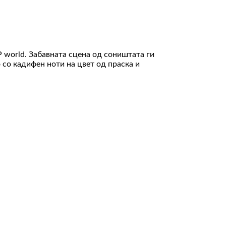
 world. Забавната сцена од соништата ги
 со кадифен ноти на цвет од праска и