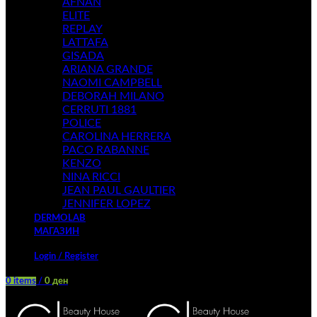
AFNAN
ELITE
REPLAY
LATTAFA
GISADA
ARIANA GRANDE
NAOMI CAMPBELL
DEBORAH MILANO
CERRUTI 1881
POLICE
CAROLINA HERRERA
PACO RABANNE
KENZO
NINA RICCI
JEAN PAUL GAULTIER
JENNIFER LOPEZ
DERMOLAB
МАГАЗИН
Login / Register
0
items
/
0
ден
Menu