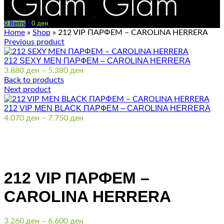
0
items
/
0
ден
Home
»
Shop
»
212 VIP ПАРФЕМ – CAROLINA HERRERA
Previous product
212 SEXY MEN ПАРФЕМ – CAROLINA HERRERA
Price
3.880
ден
–
5.380
ден
range:
Back to products
3.880 ден
Next product
through
212 VIP MEN BLACK ПАРФЕМ – CAROLINA HERRERA
5.380 ден
Price
4.070
ден
–
7.750
ден
range:
4.070 ден
through
Click to enlarge
7.750 ден
212 VIP ПАРФЕМ –
CAROLINA HERRERA
Price
3.260
ден
–
6.600
ден