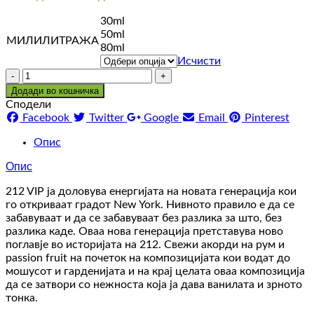
range:
30ml
3.260 ден
50ml
through
МИЛИЛИТРАЖА
80ml
6.600 ден
Исчисти
Количина
Додади во кошничка
Сподели
Facebook
Twitter
Google
Email
Pinterest
Опис
Опис
212 VIP ја доловува енергијата на новата генерација кои
го откриваат градот New York. Нивното правило е да се
забавуваат и да се забавуваат без разлика за што, без
разлика каде. Оваа нова генерација претставува ново
поглавје во историјата на 212. Свежи акорди на рум и
passion fruit на почеток на композицијата кои водат до
мошусот и гарденијата и на крај целата оваа композиција
да се затвори со нежноста која ја дава ванилата и зрното
тонка.