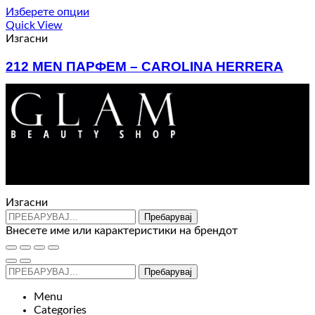
3.470 ден
Изберете опции
through
Quick View
6.700 ден
Изгасни
212 MEN ПАРФЕМ – CAROLINA HERRERA
Price
3.880
ден
–
5.380
ден
range:
3.880 ден
through
5.380 ден
Контакт : 072 310 343
e-mail : info@glam.mk
Изгасни
Пребарувај
Внесете име или карактеристики на брендот
Пребарувај
Menu
Categories