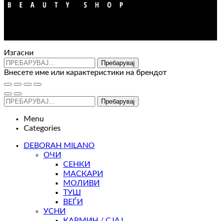
Контакт : 072 310 343
e-mail : info@glam.mk
Изгасни
Пребарувај
Внесете име или карактеристики на брендот
Пребарувај
Menu
Categories
DEBORAH MILANO
ОЧИ
СЕНКИ
МАСКАРИ
МОЛИВИ
ТУШ
ВЕЃИ
УСНИ
КАРМИН / СЈАЈ