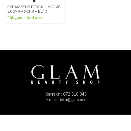
EYE MAKEUP PENCIL – МОЛИВ
ЗА ОЧИ – УСНИ – ВЕЃИ
Price
460
ден
–
550
ден
range:
460 ден
through
550 ден
Контакт : 072 310 343
e-mail : info@glam.mk